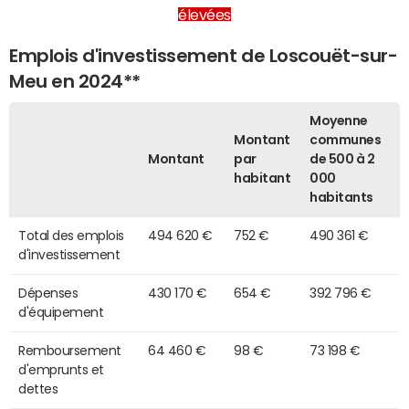
élevées
Emplois d'investissement de Loscouët-sur-
Meu en 2024**
Moyenne
Montant
communes
Montant
par
de 500 à 2
habitant
000
habitants
Total des emplois
494 620 €
752 €
490 361 €
d'investissement
Dépenses
430 170 €
654 €
392 796 €
d'équipement
Remboursement
64 460 €
98 €
73 198 €
d'emprunts et
dettes