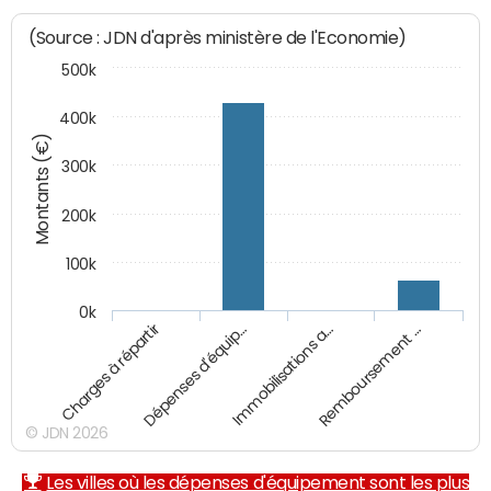
(Source : JDN d'après ministère de l'Economie)
500k
400k
Montants (€)
300k
200k
100k
0k
Charges à répartir
Dépenses d'équip…
Immobilisations a…
Remboursement …
© JDN 2026
Les villes où les dépenses d'équipement sont les plus