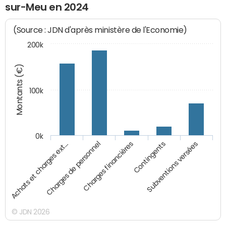
sur-Meu en 2024
(Source : JDN d'après ministère de l'Economie)
200k
Montants (€)
100k
0k
Charges financières
Charges de personnel
Achats et charges ext…
Subventions versées
Contingents
© JDN 2026