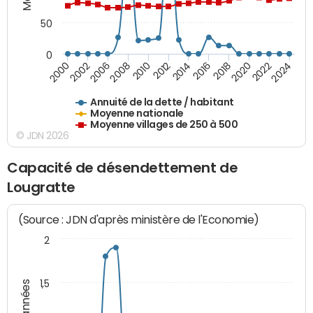
50
0
2014
2008
2000
2024
2018
2012
2006
2022
2016
2010
2002
2020
Annuité de la dette / habitant
Moyenne nationale
Moyenne villages de 250 à 500
© JDN 2026
Capacité de désendettement de
Lougratte
(Source : JDN d'après ministère de l'Economie)
2
1,5