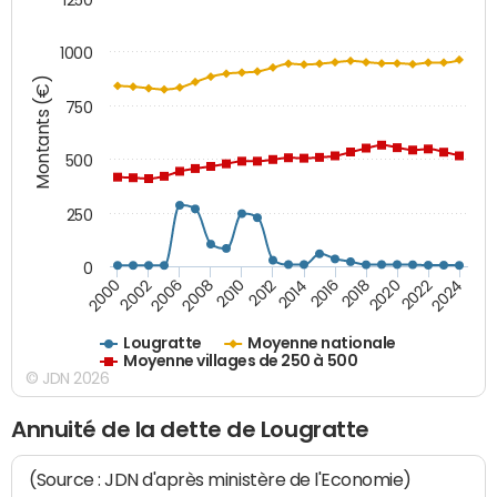
1000
Montants (€)
750
500
250
0
2018
2002
2022
2008
2012
2016
2000
2020
2006
2024
2010
2014
Lougratte
Moyenne nationale
Moyenne villages de 250 à 500
© JDN 2026
Annuité de la dette de Lougratte
(Source : JDN d'après ministère de l'Economie)