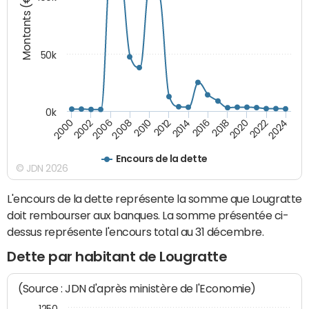
Montants (€)
50k
0k
2024
2002
2010
2016
2022
2000
2008
2014
2020
2006
2012
2018
Encours de la dette
© JDN 2026
L'encours de la dette représente la somme que Lougratte
doit rembourser aux banques. La somme présentée ci-
dessus représente l'encours total au 31 décembre.
Dette par habitant de Lougratte
(Source : JDN d'après ministère de l'Economie)
1250