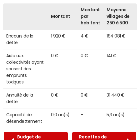
Montant
Moyenne
Montant
par
villages de
habitant
250 à 500
Encours de la
1 920 €
4 €
184 081 €
dette
Aide aux
0 €
0 €
141 €
collectivités ayant
souscrit des
emprunts
toxiques
Annuité de la
0 €
0 €
31 440 €
dette
Capacité de
0,0 an(s)
-
5,3 an(s)
désendettement
Budget de
Recettes de