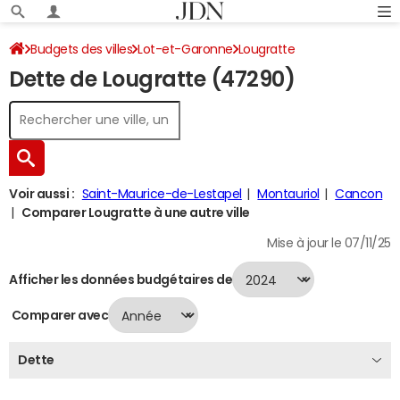
Budgets des villes
Lot-et-Garonne
Lougratte
Dette de Lougratte (47290)
Dette au 31/12/2024
Voir aussi :
Saint-Maurice-de-Lestapel
Montauriol
Cancon
Comparer Lougratte à une autre ville
Mise à jour le 07/11/25
Afficher les données budgétaires de
Comparer avec
Dette