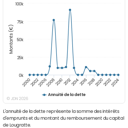
100k
75k
Montants (€)
50k
25k
0k
2024
2002
2010
2016
2022
2000
2008
2014
2020
2006
2012
2018
Annuité de la dette
© JDN 2026
L'annuité de la dette représente la somme des intérêts
d'emprunts et du montant du remboursement du capital
de Lougratte.