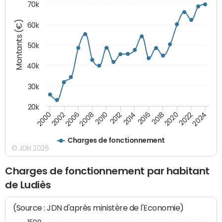
70k
Montants (€)
60k
50k
40k
30k
20k
2020
2010
2016
2006
2022
2012
2000
2018
2008
2024
2014
2002
Charges de fonctionnement
© JDN 2026
Charges de fonctionnement par habitant
de Ludiès
(Source : JDN d'après ministère de l'Economie)