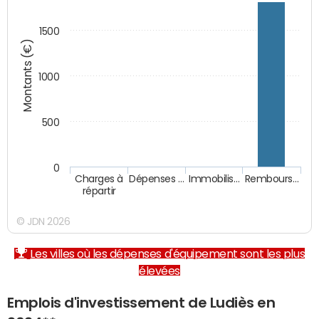
1500
Montants (€)
1000
500
0
Charges à
Dépenses …
Immobilis…
Rembours…
répartir
© JDN 2026
Les villes où les dépenses d'équipement sont les plus
élevées
Emplois d'investissement de Ludiès en