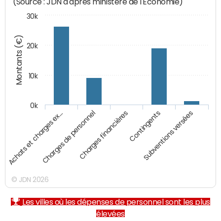
(Source : JDN d'après ministère de l'Economie)
30k
Montants (€)
20k
10k
0k
Achats et charges ex…
Charges de personnel
Charges financières
Contingents
Subventions versées
© JDN 2026
Les villes où les dépenses de personnel sont les plus
élevées