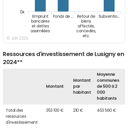
0k
Emprunt
Fonds de …
Retour de
Subventio…
bancaires
biens
et dettes
affectés,
assimilées
concedés,
etc.
© JDN 2026
Ressources d'investissement de Lusigny en
2024**
Moyenne
Montant
communes
Montant
par
de 500 à 2
habitant
000
habitants
Total des
353 100 €
210 €
453 560 €
ressources
d'investissement