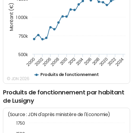
Montant (€)
1 000k
750k
500k
2016
2014
2012
2010
2008
2006
2002
2000
2024
2022
2020
2018
Produits de fonctionnement
© JDN 2026
Produits de fonctionnement par habitant
de Lusigny
(Source : JDN d'après ministère de l'Economie)
1750