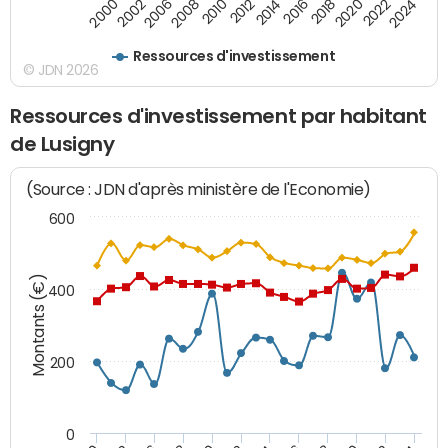
2016
2014
2012
2010
2008
2006
2002
2000
2024
2022
2020
2018
Ressources d'investissement
© JDN 2026
Ressources d'investissement par habitant
de Lusigny
(Source : JDN d'après ministère de l'Economie)
600
Montants (€)
400
200
0