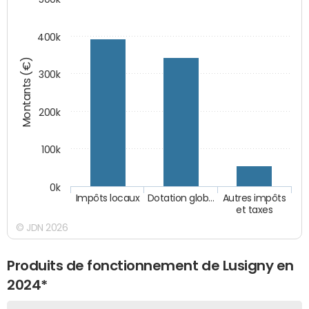
400k
Montants (€)
300k
200k
100k
0k
Impôts locaux
Dotation glob…
Autres impôts
et taxes
© JDN 2026
Produits de fonctionnement de Lusigny en
2024*