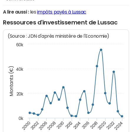
A lire aussi :
les
impôts payés à Lussac
Ressources d'investissement de Lussac
(Source : JDN d'après ministère de l'Economie)
60k
Montants (€)
40k
20k
0k
2020
2010
2016
2006
2022
2012
2000
2018
2008
2024
2002
2014