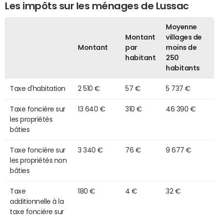
Les impôts sur les ménages de Lussac
Moyenne
Montant
villages de
Montant
par
moins de
habitant
250
habitants
Taxe d'habitation
2 510 €
57 €
5 737 €
Taxe foncière sur
13 640 €
310 €
46 390 €
les propriétés
bâties
Taxe foncière sur
3 340 €
76 €
9 677 €
les propriétés non
bâties
Taxe
180 €
4 €
32 €
additionnelle à la
taxe foncière sur