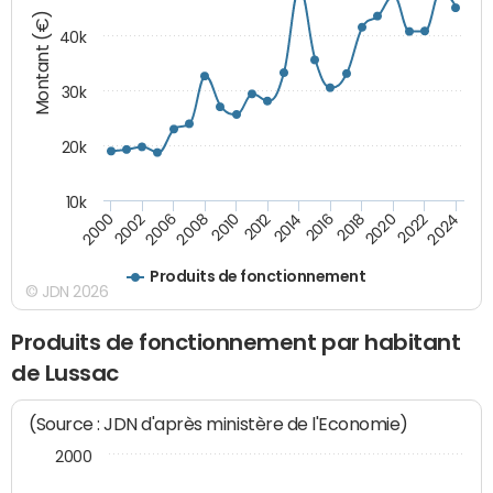
Montant (€)
40k
30k
20k
10k
2020
2010
2016
2006
2022
2012
2000
2018
2008
2024
2014
2002
Produits de fonctionnement
© JDN 2026
Produits de fonctionnement par habitant
de Lussac
(Source : JDN d'après ministère de l'Economie)
2000