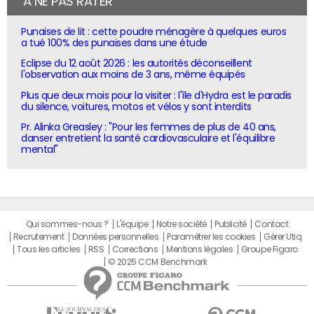
À NE PAS RATER
Punaises de lit : cette poudre ménagère à quelques euros
a tué 100% des punaises dans une étude
Eclipse du 12 août 2026 : les autorités déconseillent
l'observation aux moins de 3 ans, même équipés
Plus que deux mois pour la visiter : l'île d'Hydra est le paradis
du silence, voitures, motos et vélos y sont interdits
Pr. Alinka Greasley : "Pour les femmes de plus de 40 ans,
danser entretient la santé cardiovasculaire et l'équilibre
mental"
Qui sommes-nous ?
L'équipe
Notre société
Publicité
Contact
Recrutement
Données personnelles
Paramétrer les cookies
Gérer Utiq
Tous les articles
RSS
Corrections
Mentions légales
Groupe Figaro
© 2025 CCM Benchmark