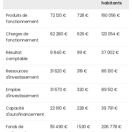
habitants
Produits de
72 120 €
728 €
160 056 €
fonctionnement
Charges de
62 280 €
629 €
123 054 €
fonctionnement
Résultat
9 840 €
99 €
37 002 €
comptable
Ressources
31 620 €
319 €
86 130 €
d'investissement
Emplois
31 670 €
320 €
89 512 €
d'investissement
Capacité
22 610 €
228 €
39 791 €
d'autofinancement
Fonds de
151 490 €
1 530 €
206 778 €