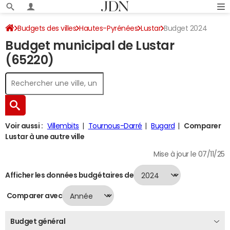
Budgets des villes
Hautes-Pyrénées
Lustar
Budget 2024
Budget municipal de Lustar
(65220)
Voir aussi :
Villembits
Tournous-Darré
Bugard
Comparer
Lustar à une autre ville
Mise à jour le 07/11/25
Afficher les données budgétaires de
Comparer avec
Budget général