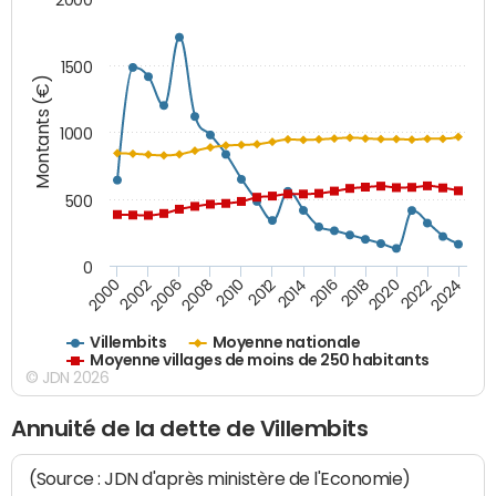
1500
Montants (€)
1000
500
0
2018
2002
2022
2008
2012
2016
2000
2020
2006
2024
2010
2014
Villembits
Moyenne nationale
Moyenne villages de moins de 250 habitants
© JDN 2026
Annuité de la dette de Villembits
(Source : JDN d'après ministère de l'Economie)