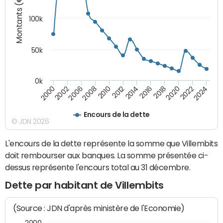
Montants (€)
100k
50k
0k
2008
2022
2002
2018
2014
2010
2024
2006
2020
2000
2016
2012
Encours de la dette
© JDN 2026
L'encours de la dette représente la somme que Villembits
doit rembourser aux banques. La somme présentée ci-
dessus représente l'encours total au 31 décembre.
Dette par habitant de Villembits
(Source : JDN d'après ministère de l'Economie)
2000