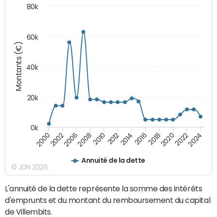
80k
60k
Montants (€)
40k
20k
0k
2020
2010
2016
2006
2022
2012
2000
2018
2008
2024
2014
2002
Annuité de la dette
© JDN 2026
L'annuité de la dette représente la somme des intérêts
d'emprunts et du montant du remboursement du capital
de Villembits.