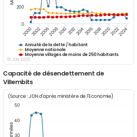
200
0
2020
2010
2016
2006
2022
2012
2000
2018
2008
2024
2014
2002
Annuité de la dette / habitant
Moyenne nationale
Moyenne villages de moins de 250 habitants
© JDN 2026
Capacité de désendettement de
Villembits
(Source : JDN d'après ministère de l'Economie)
50
40
30