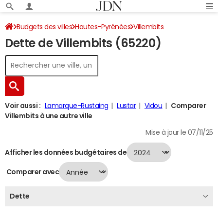
Budgets des villes
Hautes-Pyrénées
Villembits
Dette de Villembits (65220)
Dette au 31/12/2024
Voir aussi :
Lamarque-Rustaing
Lustar
Vidou
Comparer
Villembits à une autre ville
Mise à jour le 07/11/25
Afficher les données budgétaires de
Comparer avec
Dette