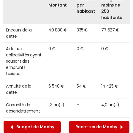
Montant
par
moins de
habitant
250
habitants
Encours de la
40 880 €
335 €
77 627 €
dette
Aide aux
0 €
0 €
0 €
collectivités ayant
souscrit des
emprunts
toxiques
Annuité de la
6 540 €
54 €
14 425 €
dette
Capacité de
1,3 an(s)
-
4,0 an(s)
désendettement
Budget de Machy
Recettes de Machy