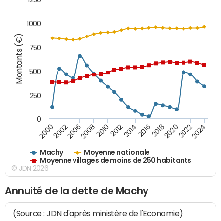
1000
Montants (€)
750
500
250
0
2018
2002
2022
2008
2012
2016
2000
2020
2006
2024
2010
2014
Machy
Moyenne nationale
Moyenne villages de moins de 250 habitants
© JDN 2026
Annuité de la dette de Machy
(Source : JDN d'après ministère de l'Economie)