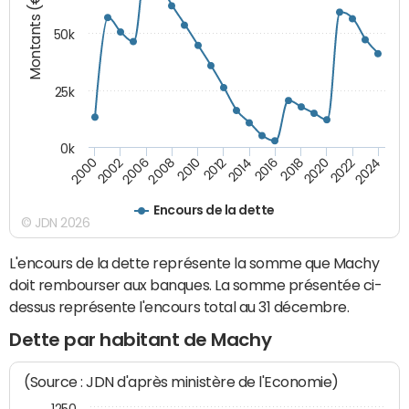
Montants (€)
50k
25k
0k
2024
2002
2010
2016
2022
2000
2008
2014
2020
2006
2012
2018
Encours de la dette
© JDN 2026
L'encours de la dette représente la somme que Machy
doit rembourser aux banques. La somme présentée ci-
dessus représente l'encours total au 31 décembre.
Dette par habitant de Machy
(Source : JDN d'après ministère de l'Economie)
1250