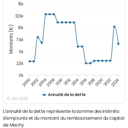
15k
12,5k
Montants (€)
10k
7,5k
5k
2,5k
0k
2024
2002
2010
2016
2022
2000
2008
2014
2020
2006
2012
2018
Annuité de la dette
© JDN 2026
L'annuité de la dette représente la somme des intérêts
d'emprunts et du montant du remboursement du capital
de Machy.