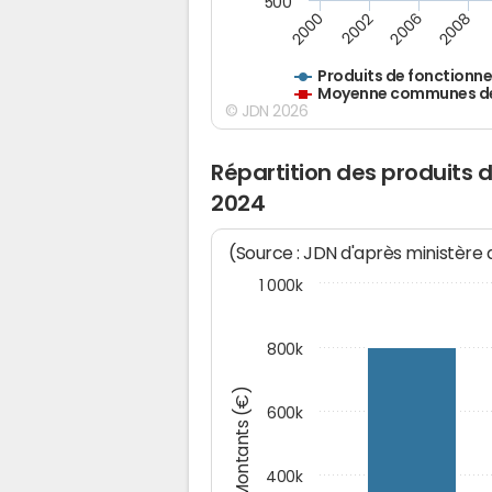
500
2000
2002
2006
2008
Produits de fonctionn
Moyenne communes de 
© JDN 2026
Répartition des produits
2024
(Source : JDN d'après ministère
1 000k
800k
Montants (€)
600k
400k