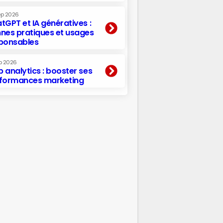
ep 2026
tGPT et IA génératives :
nes pratiques et usages
ponsables
p 2026
 analytics : booster ses
formances marketing