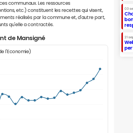
ices communaux. Les ressources
03 s
ions, etc.) constituent les recettes qui visent,
Cha
sements réalisés par la commune et, d'autre part,
bon
ts qu'elle a contractés.
res
ent de Mansigné
21 se
Web
per
 de l'Economie)