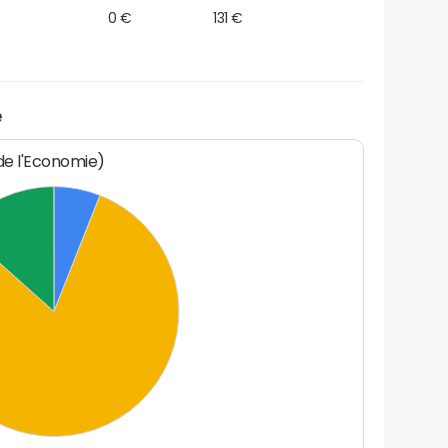
0 €
131 €
é
 de l'Economie)