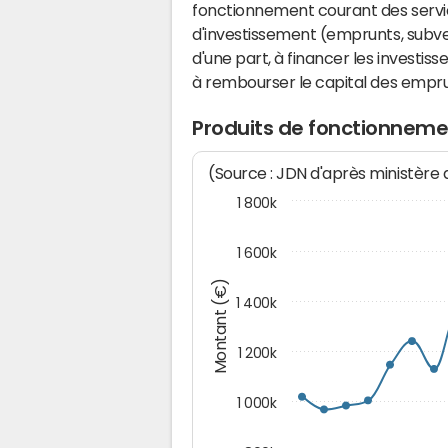
fonctionnement courant des serv
d'investissement (emprunts, subvent
d'une part, à financer les investis
à rembourser le capital des emprun
Produits de fonctionnem
(Source : JDN d'après ministère
1 800k
1 600k
Montant (€)
1 400k
1 200k
1 000k