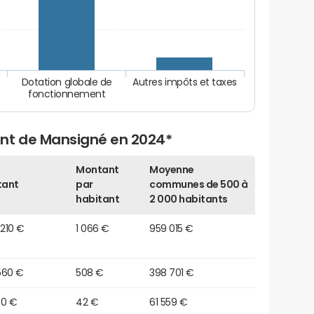
Dotation globale de
Autres impôts et taxes
fonctionnement
ent de Mansigné en 2024*
Montant
Moyenne
tant
par
communes de 500 à
habitant
2 000 habitants
 210 €
1 066 €
959 015 €
560 €
508 €
398 701 €
70 €
42 €
61 559 €