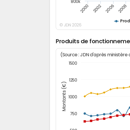
800k
2008
2006
2002
2000
Prod
© JDN 2026
Produits de fonctionneme
(Source : JDN d'après ministère
1500
1250
Montants (€)
1000
750