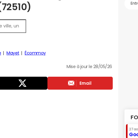
 (72510)
e
Mayet
Écommoy
Mise à jour le 28/05/26
Email
FO
27 a
Goo