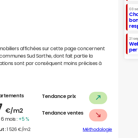
03 s
Cha
bon
res
21 se
Web
mobiliers affichées sur cette page concernent
per
ommunes Sud Sarthe, dont fait partie la
tions sont par conséquent moins précises à
artements
Tendance prix
7
€/m2
Tendance ventes
6 mois :
+5 %
ut :
1 526 €/m2
Méthodologie