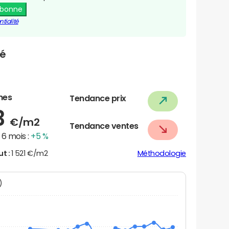
abonne
tialité
né
nes
Tendance prix
3
€/m2
Tendance ventes
6 mois :
+5 %
ut :
1 521 €/m2
Méthodologie
N)