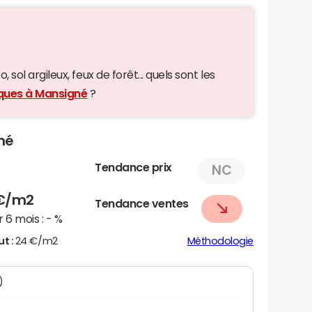
 sol argileux, feux de forêt... quels sont les
iques à Mansigné
?
né
Tendance prix
NC
€/m2
Tendance ventes
 6 mois :
- %
ut :
24 €/m2
Méthodologie
)