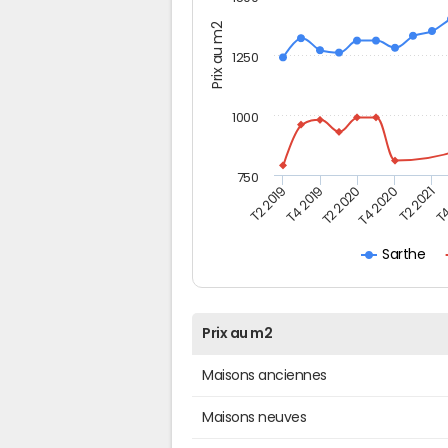
Prix au m2
1250
1000
750
T4
T2 2020
T4 2020
T2 2019
T2 2021
T4 2019
Sarthe
Prix au m2
Maisons anciennes
Maisons neuves