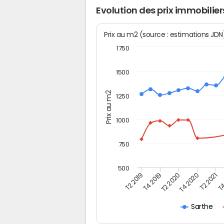
Evolution des prix immobilie
Prix au m2 (source : estimations JD
1750
1500
Prix au m2
1250
1000
750
500
T4
T2 2020
T4 2020
T2 2019
T2 2021
T4 2019
Sarthe