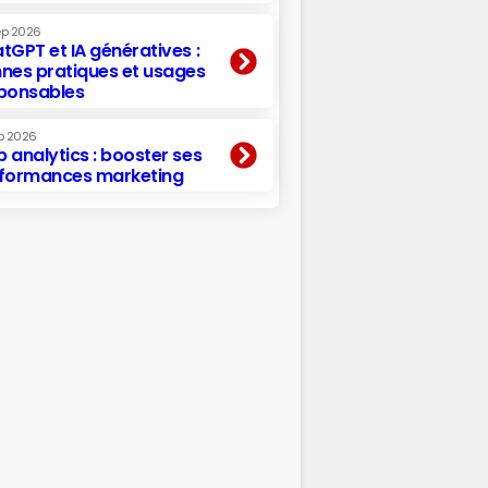
ep 2026
tGPT et IA génératives :
nes pratiques et usages
ponsables
p 2026
 analytics : booster ses
formances marketing