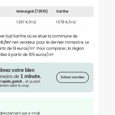
Mansigné (72510)
Sarthe
1 297 €/m2
1 578 €/m2
 Sud Sarthe où se situe la commune de
7 €/m²
net vendeur pour le dernier trimestre. Le
artir de 19 euros/m². Pour comparer, la région
les à partir de 105 euros/m².
timez votre bien
 moins de
1 minute.
Estimer mon bien
t rapide, gratuit…
et ça peut
rement valoir le coup.
directement par e-mail.