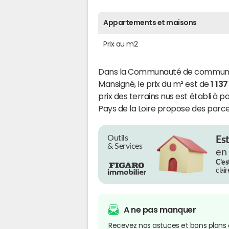
Appartements et maisons
Prix au m2
Dans la Communauté de communes
Mansigné, le prix du m² est de
1 13
prix des terrains nus est établi à p
Pays de la Loire propose des parcel
Outils
Es
& Services
en
C’es
clai
A ne pas manquer
Recevez nos astuces et bons plans 