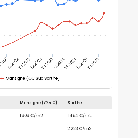
 2021
T2 2025
T4 2023
T2 2022
T4 2025
T2 2024
T4 2022
T4 2024
T2 2023
Mansigné (CC Sud Sarthe)
Mansigné (72510)
Sarthe
1 303 €/m2
1 494 €/m2
2 233 €/m2