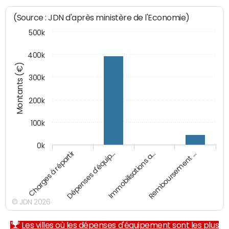
(Source : JDN d'après ministère de l'Economie)
500k
400k
Montants (€)
300k
200k
100k
0k
Charges à répartir
Dépenses d'équip…
Immobilisations a…
Remboursement …
© JDN 2026
Les villes où les dépenses d'équipement sont les plus