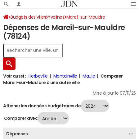
Budgets des villes
Yvelines
Mareil-sur-Mauldre
Dépenses de Mareil-sur-Mauldre
Dépenses 2024
(78124)
Voir aussi :
Herbeville
Montainville
Maule
Comparer
Mareil-sur-Mauldre à une autre ville
Mise à jour le 07/11/25
Afficher les données budgétaires de
Comparer avec
Dépenses