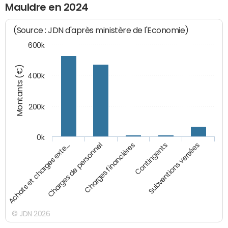
Mauldre en 2024
(Source : JDN d'après ministère de l'Economie)
600k
Montants (€)
400k
200k
0k
Charges financières
Contingents
Subventions versées
Achats et charges exte…
Charges de personnel
© JDN 2026