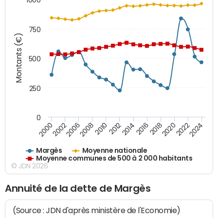
750
Montants (€)
500
250
0
2018
2002
2022
2008
2012
2016
2000
2020
2006
2024
2010
2014
Margès
Moyenne nationale
Moyenne communes de 500 à 2 000 habitants
© JDN 2026
Annuité de la dette de Margès
(Source : JDN d'après ministère de l'Economie)