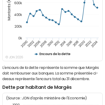
Montants (€)
600k
400k
200k
0k
2016
2014
2012
2010
2008
2006
2002
2000
2024
2022
2020
2018
Encours de la dette
© JDN 2026
L'encours de la dette représente la somme que Margès
doit rembourser aux banques. La somme présentée ci-
dessus représente l'encours total au 31 décembre.
Dette par habitant de Margès
(Source : JDN d'après ministère de l'Economie)
1000