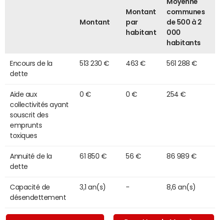
Moyenne
Montant
communes
Montant
par
de 500 à 2
habitant
000
habitants
Encours de la
513 230 €
463 €
561 288 €
dette
Aide aux
0 €
0 €
254 €
collectivités ayant
souscrit des
emprunts
toxiques
Annuité de la
61 850 €
56 €
86 989 €
dette
Capacité de
3,1 an(s)
-
8,6 an(s)
désendettement