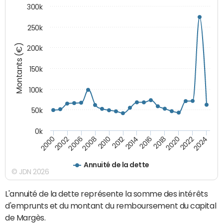
300k
250k
Montants (€)
200k
150k
100k
50k
0k
2008
2022
2002
2018
2014
2010
2024
2006
2020
2000
2016
2012
Annuité de la dette
© JDN 2026
L'annuité de la dette représente la somme des intérêts
d'emprunts et du montant du remboursement du capital
de Margès.