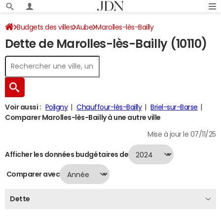
Budgets des villes
Aube
Marolles-lès-Bailly
Dette de Marolles-lès-Bailly (10110)
Dette au 31/12/2024
Voir aussi :
Poligny
Chauffour-lès-Bailly
Briel-sur-Barse
Comparer Marolles-lès-Bailly à une autre ville
Mise à jour le 07/11/25
Afficher les données budgétaires de
Comparer avec
Dette