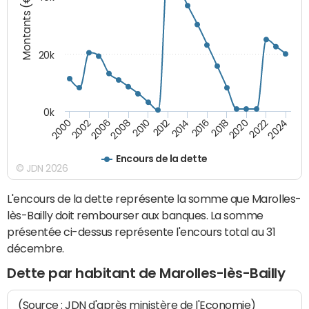
Montants (€)
20k
0k
2020
2010
2016
2006
2022
2012
2000
2018
2008
2024
2014
2002
Encours de la dette
© JDN 2026
L'encours de la dette représente la somme que Marolles-
lès-Bailly doit rembourser aux banques. La somme
présentée ci-dessus représente l'encours total au 31
décembre.
Dette par habitant de Marolles-lès-Bailly
(Source : JDN d'après ministère de l'Economie)