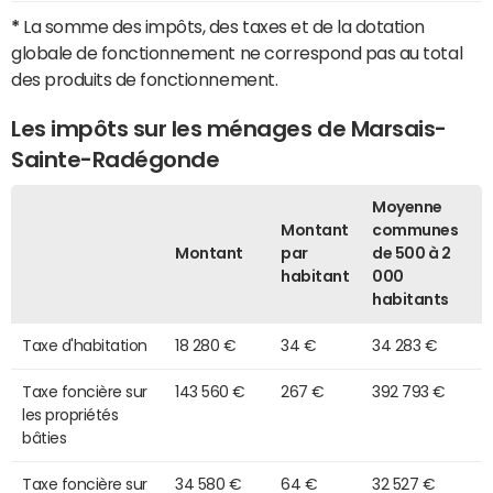
*
La somme des impôts, des taxes et de la dotation
globale de fonctionnement ne correspond pas au total
des produits de fonctionnement.
Les impôts sur les ménages de Marsais-
Sainte-Radégonde
Moyenne
Montant
communes
Montant
par
de 500 à 2
habitant
000
habitants
Taxe d'habitation
18 280 €
34 €
34 283 €
Taxe foncière sur
143 560 €
267 €
392 793 €
les propriétés
bâties
Taxe foncière sur
34 580 €
64 €
32 527 €