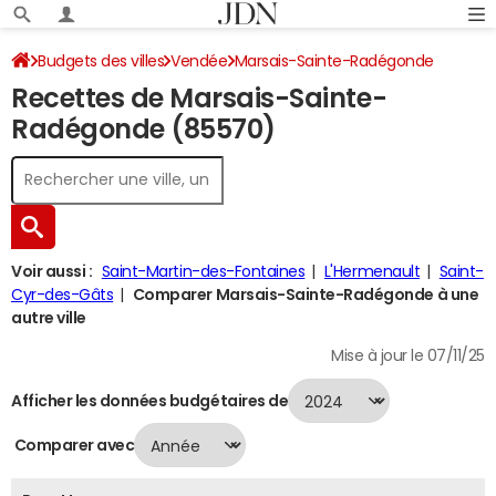
Budgets des villes
Vendée
Marsais-Sainte-Radégonde
Recettes de Marsais-Sainte-
Recettes 2024
Radégonde (85570)
Voir aussi :
Saint-Martin-des-Fontaines
L'Hermenault
Saint-
Cyr-des-Gâts
Comparer Marsais-Sainte-Radégonde à une
autre ville
Mise à jour le 07/11/25
Afficher les données budgétaires de
Comparer avec