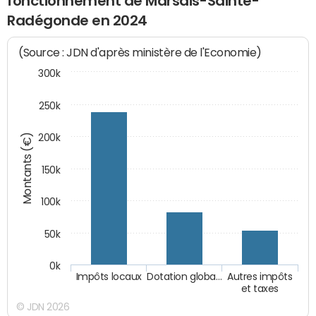
fonctionnement de Marsais-Sainte-
Radégonde en 2024
(Source : JDN d'après ministère de l'Economie)
300k
250k
Montants (€)
200k
150k
100k
50k
0k
Impôts locaux
Dotation globa…
Autres impôts
et taxes
© JDN 2026