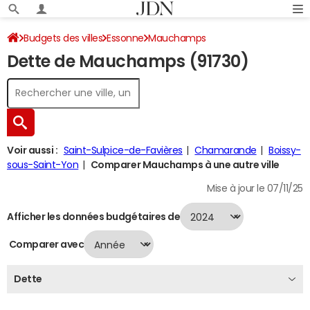
Budgets des villes
Essonne
Mauchamps
Dette de Mauchamps (91730)
Dette au 31/12/2024
Voir aussi :
Saint-Sulpice-de-Favières
Chamarande
Boissy-
sous-Saint-Yon
Comparer Mauchamps à une autre ville
Mise à jour le 07/11/25
Afficher les données budgétaires de
Comparer avec
Dette