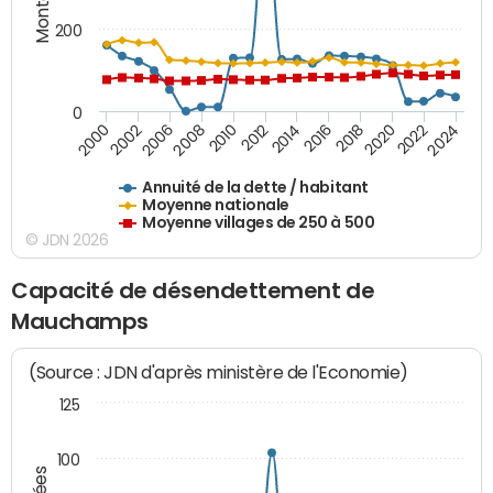
200
0
2014
2008
2000
2024
2018
2012
2006
2022
2016
2010
2002
2020
Annuité de la dette / habitant
Moyenne nationale
Moyenne villages de 250 à 500
© JDN 2026
Capacité de désendettement de
Mauchamps
(Source : JDN d'après ministère de l'Economie)
125
100