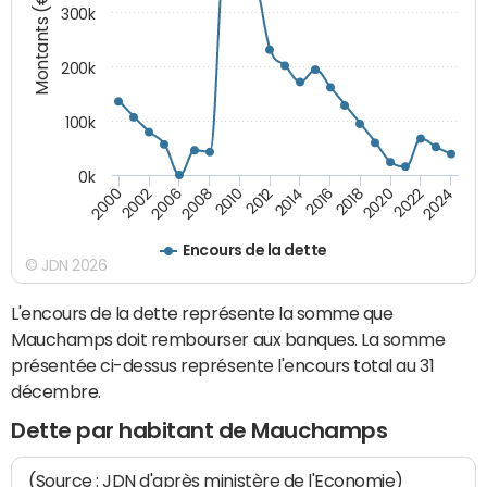
Montants (€)
300k
200k
100k
0k
2000
2022
2016
2010
2002
2024
2018
2012
2006
2020
2014
2008
Encours de la dette
© JDN 2026
L'encours de la dette représente la somme que
Mauchamps doit rembourser aux banques. La somme
présentée ci-dessus représente l'encours total au 31
décembre.
Dette par habitant de Mauchamps
(Source : JDN d'après ministère de l'Economie)