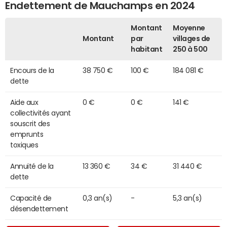
Endettement de Mauchamps en 2024
Montant
Moyenne
Montant
par
villages de
habitant
250 à 500
Encours de la
38 750 €
100 €
184 081 €
dette
Aide aux
0 €
0 €
141 €
collectivités ayant
souscrit des
emprunts
toxiques
Annuité de la
13 360 €
34 €
31 440 €
dette
Capacité de
0,3 an(s)
-
5,3 an(s)
désendettement