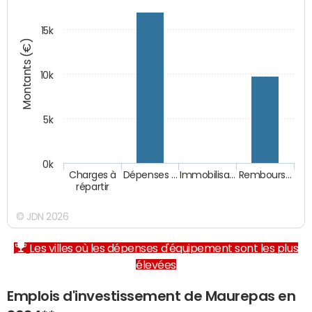
15k
Montants (€)
10k
5k
0k
Charges à
Dépenses …
Immobilisa…
Rembours…
répartir
© JDN 2026
Les villes où les dépenses d'équipement sont les plus
élevées
Emplois d'investissement de Maurepas en