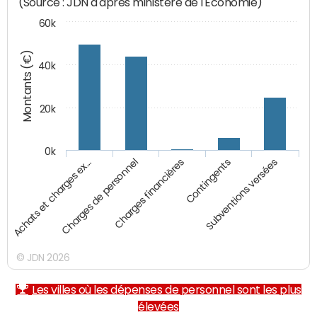
(Source : JDN d'après ministère de l'Economie)
60k
Montants (€)
40k
20k
0k
Charges financières
Achats et charges ex…
Contingents
Charges de personnel
Subventions versées
© JDN 2026
Les villes où les dépenses de personnel sont les plus
élevées