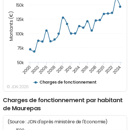
150k
Montants (€)
125k
100k
75k
50k
2024
2002
2010
2016
2022
2000
2008
2014
2020
2006
2012
2018
Charges de fonctionnement
© JDN 2026
Charges de fonctionnement par habitant
de Maurepas
(Source : JDN d'après ministère de l'Economie)