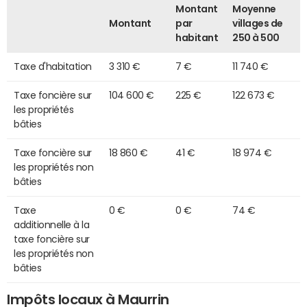
Montant
Moyenne
Montant
par
villages de
habitant
250 à 500
Taxe d'habitation
3 310 €
7 €
11 740 €
Taxe foncière sur
104 600 €
225 €
122 673 €
les propriétés
bâties
Taxe foncière sur
18 860 €
41 €
18 974 €
les propriétés non
bâties
Taxe
0 €
0 €
74 €
additionnelle à la
taxe foncière sur
les propriétés non
bâties
Impôts locaux à Maurrin