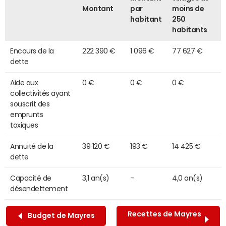
Montant
par
moins de
habitant
250
habitants
Encours de la
222 390 €
1 096 €
77 627 €
dette
Aide aux
0 €
0 €
0 €
collectivités ayant
souscrit des
emprunts
toxiques
Annuité de la
39 120 €
193 €
14 425 €
dette
Capacité de
3,1 an(s)
-
4,0 an(s)
désendettement
Recettes de Mayres
Budget de Mayres