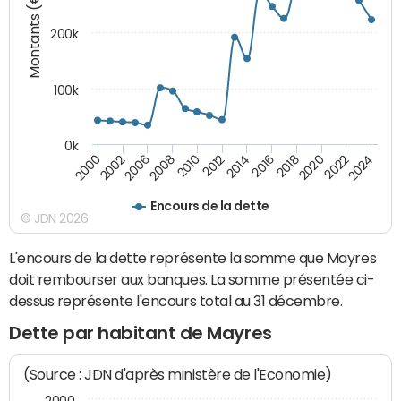
Montants (€)
200k
100k
0k
2000
2022
2016
2010
2002
2024
2018
2012
2006
2020
2014
2008
Encours de la dette
© JDN 2026
L'encours de la dette représente la somme que Mayres
doit rembourser aux banques. La somme présentée ci-
dessus représente l'encours total au 31 décembre.
Dette par habitant de Mayres
(Source : JDN d'après ministère de l'Economie)
2000