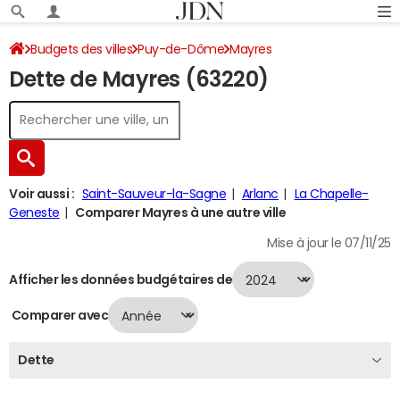
Budgets des villes
Puy-de-Dôme
Mayres
Dette de Mayres (63220)
Dette au 31/12/2024
Voir aussi :
Saint-Sauveur-la-Sagne
Arlanc
La Chapelle-
Geneste
Comparer Mayres à une autre ville
Mise à jour le 07/11/25
Afficher les données budgétaires de
Comparer avec
Dette