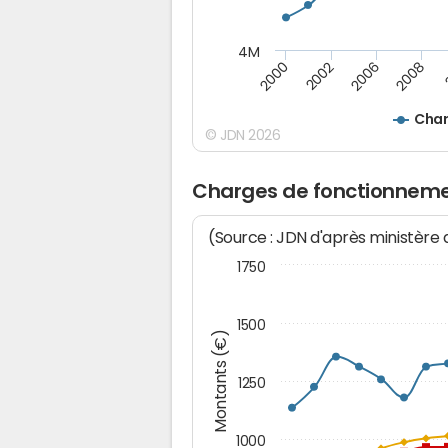
4M
2006
2000
2008
2002
Char
© JDN 2026
Charges de fonctionnemen
(Source : JDN d'après ministère
1750
1500
Montants (€)
1250
1000