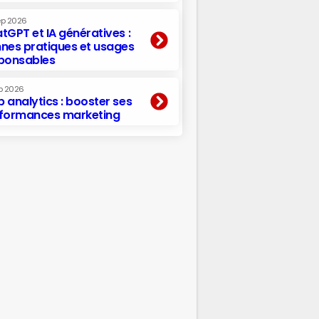
ep 2026
tGPT et IA génératives :
nes pratiques et usages
ponsables
p 2026
 analytics : booster ses
formances marketing