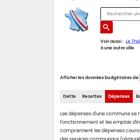
Voir aussi :
Le Tho
à une autre ville
Afficher les données budgétaires de
Dette
Recettes
Dépenses
B
Les dépenses d'une commune se rép
fonctionnement et les emplois d'
comprennent les dépenses couran
des services communaux (rémunéra