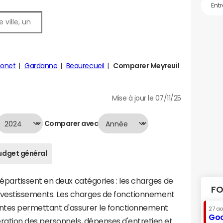
lonet
Gardanne
Beaurecueil
Comparer Meyreuil
Mise à jour le 07/11/25
Comparer avec
udget général
artissent en deux catégories : les charges de
FO
investissements. Les charges de fonctionnement
tes permettant d'assurer le fonctionnement
27 a
Goo
tion des personnels, dépenses d'entretien et