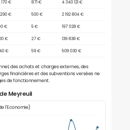
 170 €
871 €
4 340 121 €
 290 €
500 €
2 192 804 €
00 €
5 €
197 028 €
00 €
27 €
139 838 €
740 €
59 €
509 030 €
el, des achats et charges externes, des
ges financières et des subventions versées ne
ges de fonctionnement.
de Meyreuil
 de l'Economie)