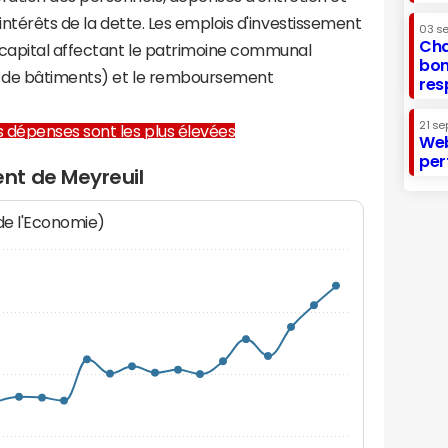
 intérêts de la dette. Les emplois d'investissement
03 s
Cha
capital affectant le patrimoine communal
bon
on de bâtiments) et le remboursement
res
21 se
les dépenses sont les plus élevées
Web
per
nt de Meyreuil
 de l'Economie)