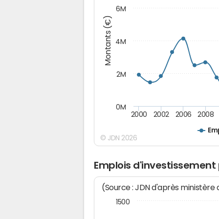
6M
Montants (€)
4M
2M
0M
2000
2002
2006
2008
Emp
© JDN 2026
Emplois d'investissement 
(Source : JDN d'après ministère
1500