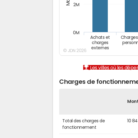
2M
0M
Achats et
Charges
charges
person
externes
© JDN 2026
Les villes où les dép
Charges de fonctionneme
Mon
Total des charges de
10 8
fonctionnement