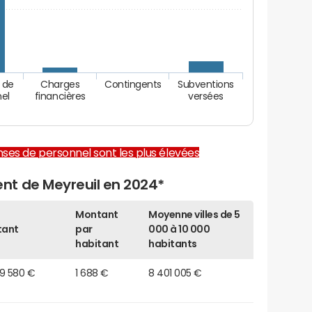
 de
Charges
Contingents
Subventions
nel
financières
versées
enses de personnel sont les plus élevées
nt de Meyreuil en 2024*
Montant
Moyenne villes de 5
tant
par
000 à 10 000
habitant
habitants
49 580 €
1 688 €
8 401 005 €