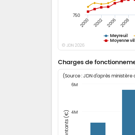
750
2000
2002
2006
2008
Meyreuil
Moyenne vil
© JDN 2026
Charges de fonctionneme
(Source : JDN d'après ministère
6M
Montants (€)
4M