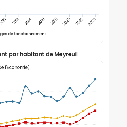
2024
2020
2016
2012
2022
2018
2014
2010
ges de fonctionnement
t par habitant de Meyreuil
 de l'Economie)