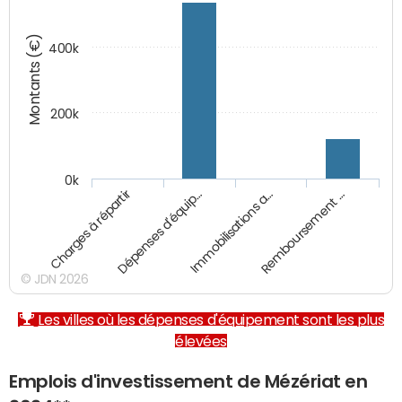
Montants (€)
400k
200k
0k
Charges à répartir
Dépenses d'équip…
Immobilisations a…
Remboursement …
© JDN 2026
Les villes où les dépenses d'équipement sont les plus
élevées
Emplois d'investissement de Mézériat en