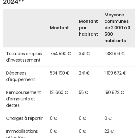
2024**
Moyenne
Montant
communes
Montant
par
de 2 000 à 3
habitant
500
habitants
Total des emplois
754 590 €
341 €
1 381 916 €
d'investissement
Dépenses
534 190 €
241 €
1 109 672 €
d'équipement
Remboursement
121 660 €
55 €
190 872 €
d'emprunts et
dettes
Charges à répartir
0 €
0 €
0 €
Immobilisations
0 €
0 €
22 €
affectées,