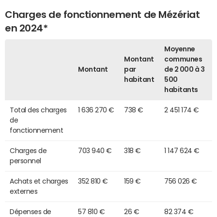
Charges de fonctionnement de Mézériat
en 2024*
Moyenne
Montant
communes
Montant
par
de 2 000 à 3
habitant
500
habitants
Total des charges
1 636 270 €
738 €
2 451 174 €
de
fonctionnement
Charges de
703 940 €
318 €
1 147 624 €
personnel
Achats et charges
352 810 €
159 €
756 026 €
externes
Dépenses de
57 810 €
26 €
82 374 €