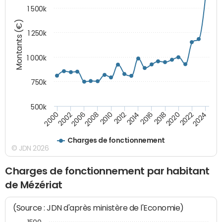
1 500k
Montants (€)
1 250k
1 000k
750k
500k
2016
2014
2012
2010
2008
2006
2002
2000
2024
2022
2020
2018
Charges de fonctionnement
© JDN 2026
Charges de fonctionnement par habitant
de Mézériat
(Source : JDN d'après ministère de l'Economie)