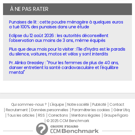
À NE PAS RATER
Punaises de lit : cette poudre ménagère à quelques euros
a tué 100% des punaises dans une étude
Eclipse du 12 août 2026 : les autorités déconseillent
l'observation aux moins de 3 ans, même équipés
Plus que deux mois pour la visiter : l'île d'Hydra est le paradis
du silence, voitures, motos et vélos y sont interdits
Pr. Alinka Greasley : "Pour les femmes de plus de 40 ans,
danser entretient la santé cardiovasculaire et l'équilibre
mental"
Qui sommes-nous ?
L'équipe
Notre société
Publicité
Contact
Recrutement
Données personnelles
Paramétrer les cookies
Gérer Utiq
Tous les articles
RSS
Corrections
Mentions légales
Groupe Figaro
© 2025 CCM Benchmark