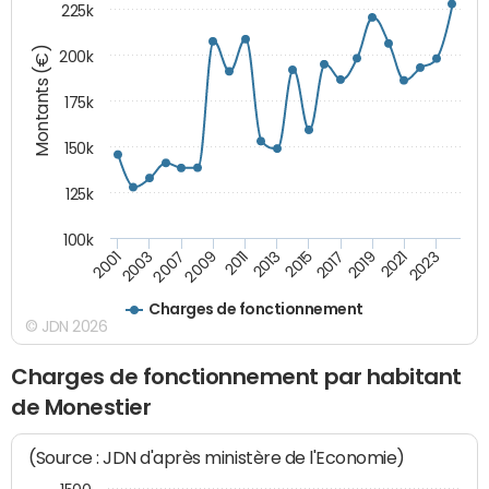
225k
Montants (€)
200k
175k
150k
125k
100k
2009
2001
2019
2013
2007
2023
2017
2011
2003
2021
2015
Charges de fonctionnement
© JDN 2026
Charges de fonctionnement par habitant
de Monestier
(Source : JDN d'après ministère de l'Economie)