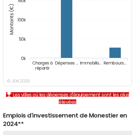
150k
Montants (€)
100k
50k
0k
Charges à
Dépenses …
Immobilis…
Rembours…
répartir
© JDN 2026
Les villes où les dépenses d'équipement sont les plus
élevées
Emplois d'investissement de Monestier en
2024**