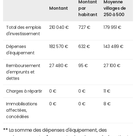
Montant
Moyenne
Montant
par
villages de
habitant
250 à 500
Total des emplois
210 040 €
727 €
179 951 €
d'investissement
Dépenses
182 570 €
632 €
143 489 €
d'équipement
Remboursement
27 480 €
95 €
27 100 €
d'emprunts et
dettes
Charges à répartir
0 €
0 €
11 €
Immobilisations
0 €
0 €
8 €
affectées,
concédées
**
La somme des dépenses d'équipement, des