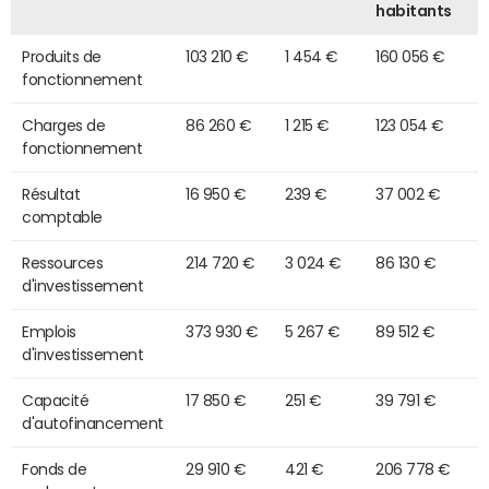
habitants
Produits de
103 210 €
1 454 €
160 056 €
fonctionnement
Charges de
86 260 €
1 215 €
123 054 €
fonctionnement
Résultat
16 950 €
239 €
37 002 €
comptable
Ressources
214 720 €
3 024 €
86 130 €
d'investissement
Emplois
373 930 €
5 267 €
89 512 €
d'investissement
Capacité
17 850 €
251 €
39 791 €
d'autofinancement
Fonds de
29 910 €
421 €
206 778 €