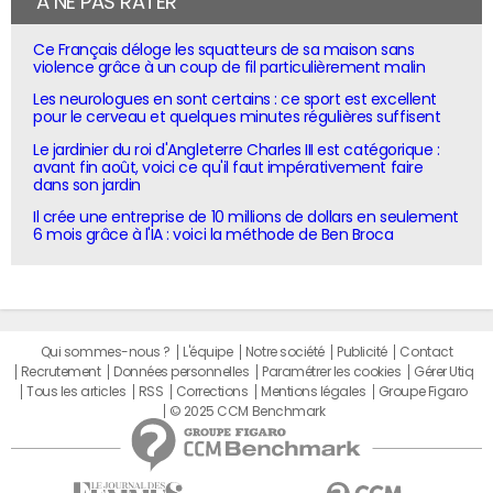
À NE PAS RATER
Ce Français déloge les squatteurs de sa maison sans
violence grâce à un coup de fil particulièrement malin
Les neurologues en sont certains : ce sport est excellent
pour le cerveau et quelques minutes régulières suffisent
Le jardinier du roi d'Angleterre Charles III est catégorique :
avant fin août, voici ce qu'il faut impérativement faire
dans son jardin
Il crée une entreprise de 10 millions de dollars en seulement
6 mois grâce à l'IA : voici la méthode de Ben Broca
Qui sommes-nous ?
L'équipe
Notre société
Publicité
Contact
Recrutement
Données personnelles
Paramétrer les cookies
Gérer Utiq
Tous les articles
RSS
Corrections
Mentions légales
Groupe Figaro
© 2025 CCM Benchmark