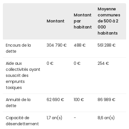
Moyenne
Montant
communes
Montant
par
de 500 à 2
habitant
000
habitants
Encours de la
304 790 €
488 €
561 288 €
dette
Aide aux
0 €
0 €
254 €
collectivités ayant
souscrit des
emprunts
toxiques
Annuité de la
62 690 €
100 €
86 989 €
dette
Capacité de
1,7 an(s)
-
8,6 an(s)
désendettement