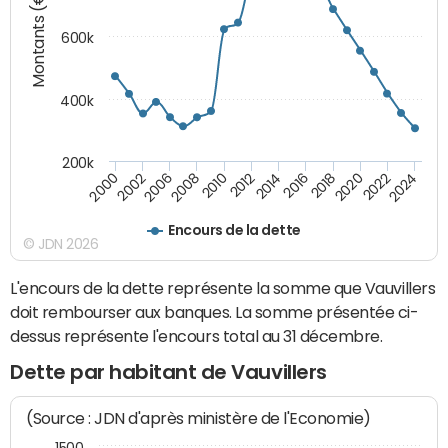
Montants (€)
600k
400k
200k
2016
2014
2012
2010
2008
2006
2002
2000
2024
2022
2020
2018
Encours de la dette
© JDN 2026
L'encours de la dette représente la somme que Vauvillers
doit rembourser aux banques. La somme présentée ci-
dessus représente l'encours total au 31 décembre.
Dette par habitant de Vauvillers
(Source : JDN d'après ministère de l'Economie)
1500