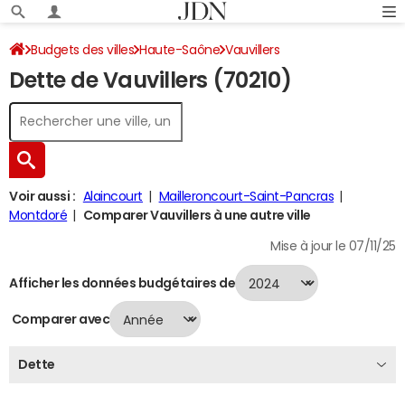
Budgets des villes
Haute-Saône
Vauvillers
Dette de Vauvillers (70210)
Dette au 31/12/2024
Voir aussi :
Alaincourt
Mailleroncourt-Saint-Pancras
Montdoré
Comparer Vauvillers à une autre ville
Mise à jour le 07/11/25
Afficher les données budgétaires de
Comparer avec
Dette