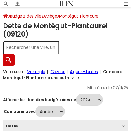
Budgets des villes
Ariège
Montégut-Plantaurel
Dette de Montégut-Plantaurel
Dette au 31/12/2024
(09120)
Voir aussi :
Monesple
Cazaux
Aigues-Juntes
Comparer
Montégut-Plantaurel à une autre ville
Mise à jour le 07/11/25
Afficher les données budgétaires de
Comparer avec
Dette