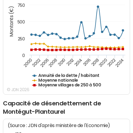
750
Montants (€)
500
250
0
2018
2002
2022
2008
2012
2016
2000
2020
2006
2024
2010
2014
Annuité de la dette / habitant
Moyenne nationale
Moyenne villages de 250 à 500
© JDN 2026
Capacité de désendettement de
Montégut-Plantaurel
(Source : JDN d'après ministère de l'Economie)