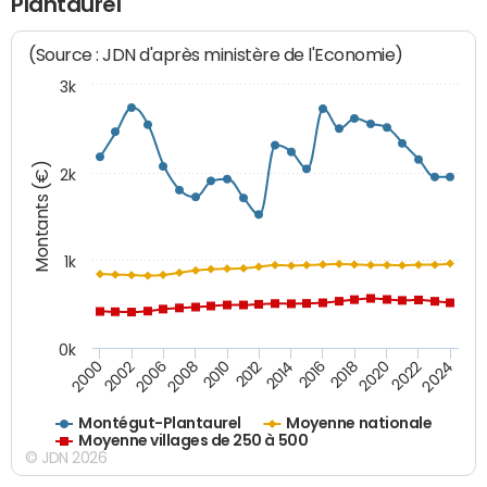
Plantaurel
(Source : JDN d'après ministère de l'Economie)
3k
Montants (€)
2k
1k
0k
2006
2000
2024
2020
2016
2012
2008
2002
2022
2018
2014
2010
Montégut-Plantaurel
Moyenne nationale
Moyenne villages de 250 à 500
© JDN 2026