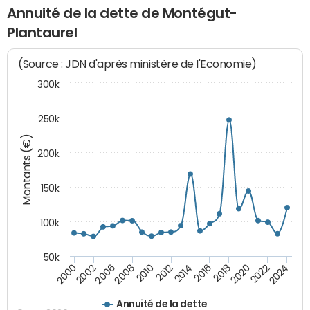
Annuité de la dette de Montégut-
Plantaurel
(Source : JDN d'après ministère de l'Economie)
300k
250k
Montants (€)
200k
150k
100k
50k
2008
2022
2002
2018
2014
2010
2024
2006
2020
2000
2016
2012
Annuité de la dette