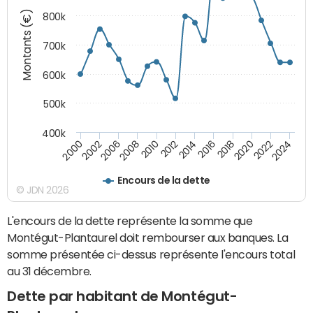
Montants (€)
800k
700k
600k
500k
400k
2016
2014
2012
2010
2008
2006
2002
2000
2024
2022
2020
2018
Encours de la dette
© JDN 2026
L'encours de la dette représente la somme que
Montégut-Plantaurel doit rembourser aux banques. La
somme présentée ci-dessus représente l'encours total
au 31 décembre.
Dette par habitant de Montégut-