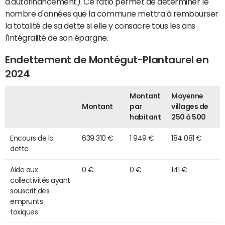
d'autofinancement). Ce ratio permet de déterminer le
nombre d'années que la commune mettra à rembourser
la totalité de sa dette si elle y consacre tous les ans
l'intégralité de son épargne.
Endettement de Montégut-Plantaurel en
2024
Montant
Moyenne
Montant
par
villages de
habitant
250 à 500
Encours de la
639 310 €
1 949 €
184 081 €
dette
Aide aux
0 €
0 €
141 €
collectivités ayant
souscrit des
emprunts
toxiques