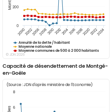
200
0
2014
2008
2000
2024
2018
2012
2006
2022
2016
2010
2002
2020
Annuité de la dette / habitant
Moyenne nationale
Moyenne communes de 500 à 2 000 habitants
© JDN 2026
Capacité de désendettement de Montgé-
en-Goële
(Source : JDN d'après ministère de l'Economie)
8
6