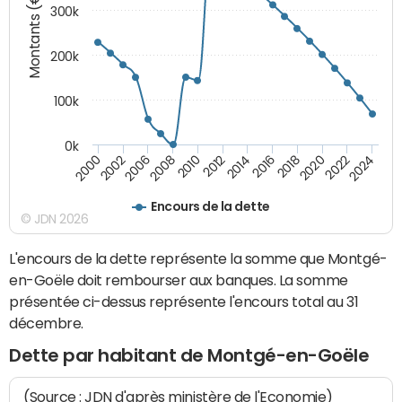
Montants (€)
300k
200k
100k
0k
2000
2022
2016
2010
2002
2024
2018
2012
2006
2020
2014
2008
Encours de la dette
© JDN 2026
L'encours de la dette représente la somme que Montgé-
en-Goële doit rembourser aux banques. La somme
présentée ci-dessus représente l'encours total au 31
décembre.
Dette par habitant de Montgé-en-Goële
(Source : JDN d'après ministère de l'Economie)