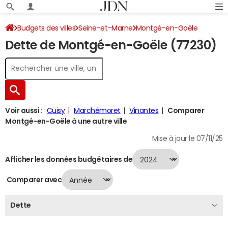
Budgets des villes
Seine-et-Marne
Montgé-en-Goële
Dette de Montgé-en-Goële (77230)
Dette au 31/12/2024
Voir aussi :
Cuisy
Marchémoret
Vinantes
Comparer
Montgé-en-Goële à une autre ville
Mise à jour le 07/11/25
Afficher les données budgétaires de
Comparer avec
Dette