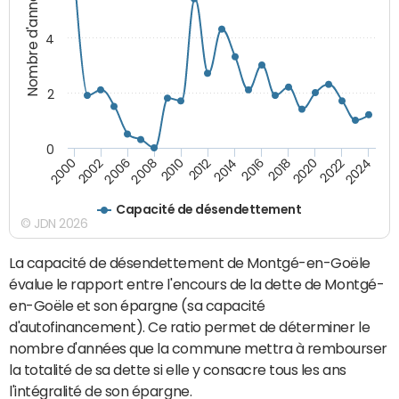
Nombre d'années
4
2
0
2018
2002
2022
2008
2012
2016
2000
2020
2006
2024
2010
2014
Capacité de désendettement
© JDN 2026
La capacité de désendettement de Montgé-en-Goële
évalue le rapport entre l'encours de la dette de Montgé-
en-Goële et son épargne (sa capacité
d'autofinancement). Ce ratio permet de déterminer le
nombre d'années que la commune mettra à rembourser
la totalité de sa dette si elle y consacre tous les ans
l'intégralité de son épargne.