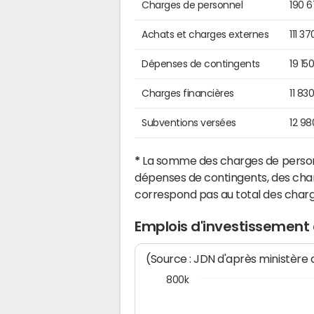
Charges de personnel
190 
Achats et charges externes
111 3
Dépenses de contingents
19 15
Charges financières
11 83
Subventions versées
12 98
*
La somme des charges de personn
dépenses de contingents, des char
correspond pas au total des char
Emplois d'investissement
(Source : JDN d'après ministère
800k