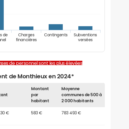
s de
Charges
Contingents
Subventions
nel
financières
versées
enses de personnel sont les plus élevées
nt de Monthieux en 2024*
Montant
Moyenne
tant
par
communes de 500 à
habitant
2 000 habitants
230 €
583 €
783 493 €