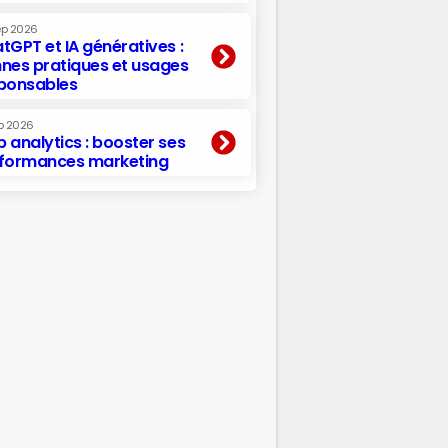
ep 2026
tGPT et IA génératives :
nes pratiques et usages
ponsables
p 2026
 analytics : booster ses
formances marketing