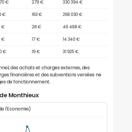
670 €
279 €
330 394 €
70 €
163 €
258 030 €
0 €
28 €
46 498 €
0 €
17 €
14 340 €
0 €
19 €
31 925 €
el, des achats et charges externes, des
ges financières et des subventions versées ne
ges de fonctionnement.
 de Monthieux
 de l'Economie)