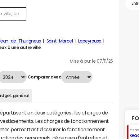
Jean-de-Thurigneux
Saint-Marcel
Lapeyrouse
x à une autre ville
Mise à jour le 07/11/25
Comparer avec
udget général
artissent en deux catégories : les charges de
FO
investissements. Les charges de fonctionnement
tes permettant d'assurer le fonctionnement
27 a
Goo
tion des personnels, dépenses d'entretien et