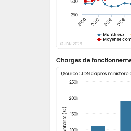
500
250
2000
2002
2006
2008
Monthieux
Moyenne comm
© JDN 2026
Charges de fonctionneme
(Source : JDN d'après ministère
250k
200k
Montants (€)
150k
100k