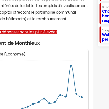
 intérêts de la dette. Les emplois d'investissement
03 s
Cha
capital affectant le patrimoine communal
bon
on de bâtiments) et le remboursement
res
21 se
les dépenses sont les plus élevées
Web
per
nt de Monthieux
 de l'Economie)