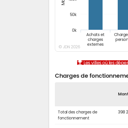
50k
0k
Achats et
Charge
charges
person
externes
© JDN 2026
Les villes où les dép
Charges de fonctionneme
Mon
Total des charges de
398 
fonctionnement