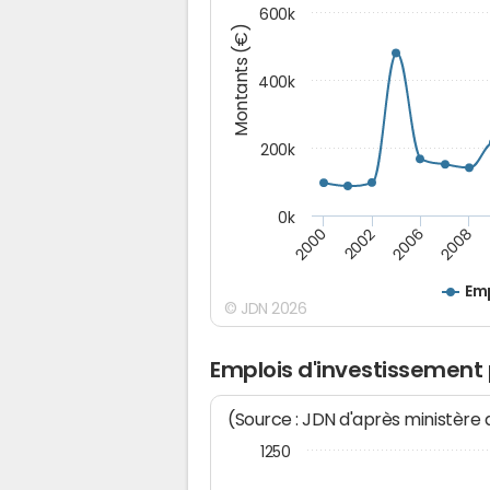
600k
Montants (€)
400k
200k
0k
2000
2008
2006
2002
Emp
© JDN 2026
Emplois d'investissement
(Source : JDN d'après ministère
1250