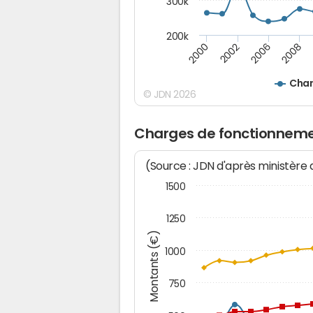
300k
200k
2000
2008
2006
2002
Char
© JDN 2026
Charges de fonctionneme
(Source : JDN d'après ministère
1500
1250
Montants (€)
1000
750