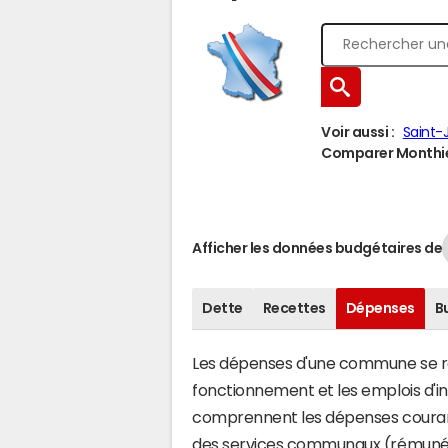
Voir aussi :
Saint-
Comparer Monthieu
Afficher les données budgétaires de
Dette
Recettes
Dépenses
B
Les dépenses d'une commune se rép
fonctionnement et les emplois d'
comprennent les dépenses couran
des services communaux (rémunéra