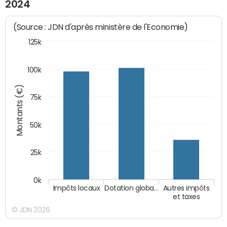
2024
(Source : JDN d'après ministère de l'Economie)
125k
100k
Montants (€)
75k
50k
25k
0k
Impôts locaux
Dotation globa…
Autres impôts
et taxes
© JDN 2026