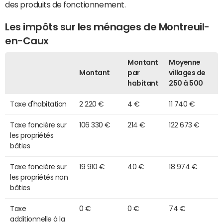
des produits de fonctionnement.
Les impôts sur les ménages de Montreuil-
en-Caux
Montant
Moyenne
Montant
par
villages de
habitant
250 à 500
Taxe d'habitation
2 220 €
4 €
11 740 €
Taxe foncière sur
106 330 €
214 €
122 673 €
les propriétés
bâties
Taxe foncière sur
19 910 €
40 €
18 974 €
les propriétés non
bâties
Taxe
0 €
0 €
74 €
additionnelle à la