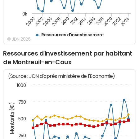
0k
2000
2022
2016
2010
2002
2024
2018
2012
2006
2020
2014
2008
Ressources d'investissement
© JDN 2026
Ressources d'investissement par habitant
de Montreuil-en-Caux
(Source : JDN d'après ministère de l'Economie)
1000
750
Montants (€)
500
250