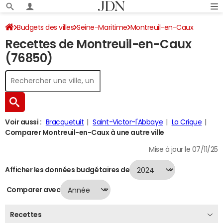
Budgets des villes
Seine-Maritime
Montreuil-en-Caux
Recettes de Montreuil-en-Caux
Recettes 2024
(76850)
Voir aussi :
Bracquetuit
Saint-Victor-l'Abbaye
La Crique
Comparer Montreuil-en-Caux à une autre ville
Mise à jour le 07/11/25
Afficher les données budgétaires de
Comparer avec
Recettes