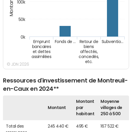
Montants (€)
100k
50k
0k
Emprunt
Fonds de …
Retour de
Subventio…
bancaires
biens
et dettes
affectés,
assimilées
concedés,
etc.
© JDN 2026
Ressources d'investissement de Montreuil-
en-Caux en 2024**
Montant
Moyenne
Montant
par
villages de
habitant
250 à 500
Total des
245 440 €
495 €
167 522 €