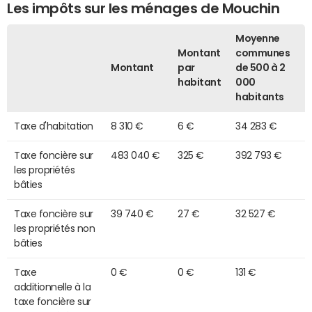
Les impôts sur les ménages de Mouchin
Moyenne
Montant
communes
Montant
par
de 500 à 2
habitant
000
habitants
Taxe d'habitation
8 310 €
6 €
34 283 €
Taxe foncière sur
483 040 €
325 €
392 793 €
les propriétés
bâties
Taxe foncière sur
39 740 €
27 €
32 527 €
les propriétés non
bâties
Taxe
0 €
0 €
131 €
additionnelle à la
taxe foncière sur