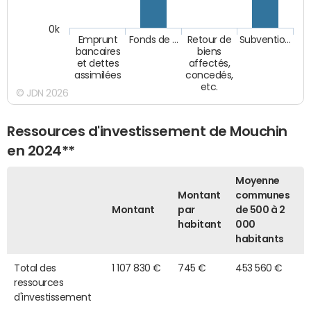
0k
Emprunt
Fonds de …
Retour de
Subventio…
bancaires
biens
et dettes
affectés,
assimilées
concedés,
etc.
© JDN 2026
Ressources d'investissement de Mouchin
en 2024**
Moyenne
Montant
communes
Montant
par
de 500 à 2
habitant
000
habitants
Total des
1 107 830 €
745 €
453 560 €
ressources
d'investissement