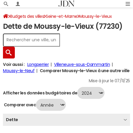
Budgets des villes
Seine-et-Marne
Moussy-le-Vieux
Dette de Moussy-le-Vieux (77230)
Dette au 31/12/2024
Voir aussi :
Longperrier
Villeneuve-sous-Dammartin
Moussy-le-Neuf
Comparer Moussy-le-Vieux à une autre ville
Mise à jour le 07/11/25
Afficher les données budgétaires de
Comparer avec
Dette