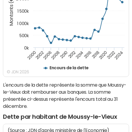
Montants (€)
1 500k
1 000k
500k
0k
2014
2008
2000
2024
2018
2012
2006
2022
2016
2010
2002
2020
Encours de la dette
© JDN 2026
L'encours de la dette représente la somme que Moussy-
le-Vieux doit rembourser aux banques. La somme
présentée ci-dessus représente l'encours total au 31
décembre.
Dette par habitant de Moussy-le-Vieux
(Source : JDN d'après ministère de l'Economie)