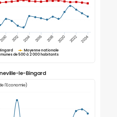
2010
2012
2014
2016
2018
2020
2022
2024
Bingard
Moyenne nationale
unes de 500 à 2 000 habitants
neville-le-Bingard
 de l'Economie)