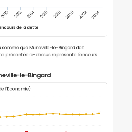
2014
2024
2012
2022
2010
2020
2018
2016
Encours de la dette
la somme que Muneville-le-Bingard doit
e présentée ci-dessus représente l'encours
eville-le-Bingard
 de l'Economie)