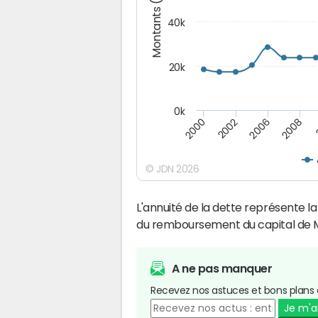
Montants (€)
40k
20k
0k
2008
2006
2002
2000
© JDN 2026
L'annuité de la dette représente 
du remboursement du capital de M
A ne pas manquer
Recevez nos astuces et bons plans 
Je m'