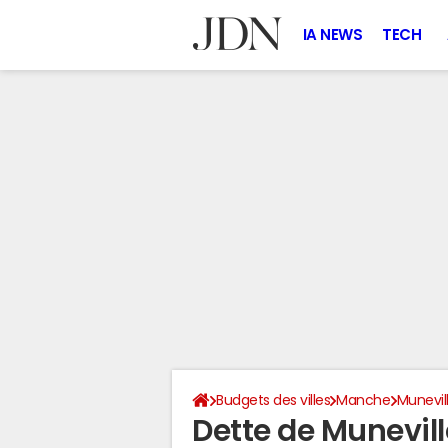
IA NEWS
TECH
Budgets des villes
Manche
Munevil
Dette de Munevil