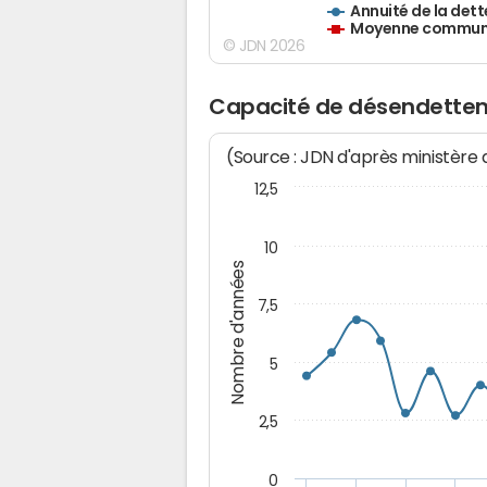
Annuité de la dett
Moyenne communes
© JDN 2026
Capacité de désendettem
(Source : JDN d'après ministère
12,5
10
Nombre d'années
7,5
5
2,5
0