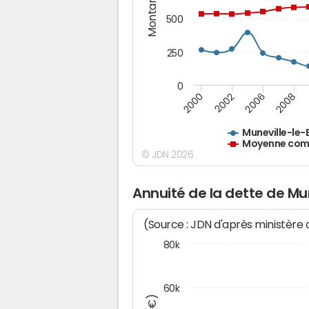
Montants (€)
500
250
0
2000
2002
2006
2008
Muneville-le-
Moyenne comm
© JDN 2026
Annuité de la dette de Mu
(Source : JDN d'après ministère
80k
60k