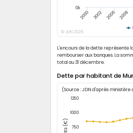
0k
2000
2008
2006
2002
© JDN 2026
L'encours de la dette représente 
rembourser aux banques. La somm
total au 31 décembre.
Dette par habitant de Mun
(Source : JDN d'après ministère
1250
1000
750