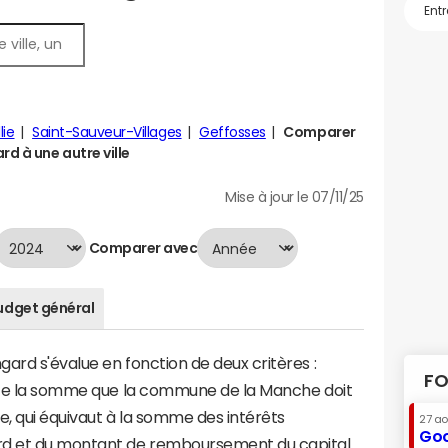
lie
Saint-Sauveur-Villages
Geffosses
Comparer
rd à une autre ville
Mise à jour le 07/11/25
Comparer avec
udget général
ard s'évalue en fonction de deux critères :
FO
ente la somme que la commune de la Manche doit
te, qui équivaut à la somme des intérêts
27 a
Goo
rd et du montant de remboursement du capital