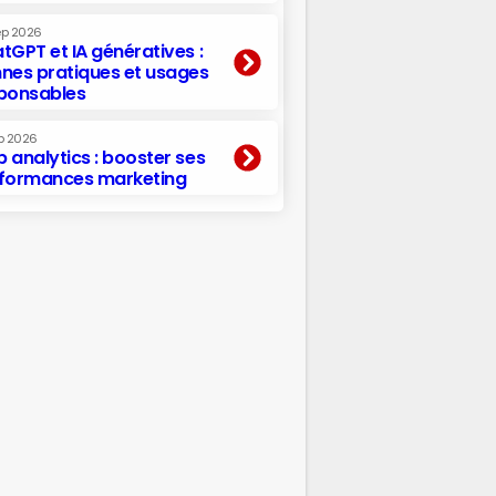
ep 2026
tGPT et IA génératives :
nes pratiques et usages
ponsables
p 2026
 analytics : booster ses
formances marketing