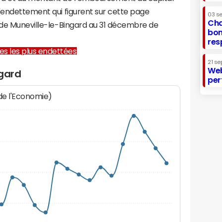
d'endettement qui figurent sur cette page
03 s
Cha
e de Muneville-le-Bingard au 31 décembre de
bon
res
lles les plus endettées
21 se
Web
ngard
per
 de l'Economie)