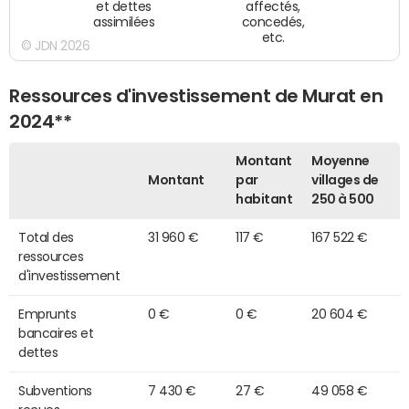
et dettes
affectés,
assimilées
concedés,
etc.
© JDN 2026
Ressources d'investissement de Murat en
2024**
Montant
Moyenne
Montant
par
villages de
habitant
250 à 500
Total des
31 960 €
117 €
167 522 €
ressources
d'investissement
Emprunts
0 €
0 €
20 604 €
bancaires et
dettes
Subventions
7 430 €
27 €
49 058 €