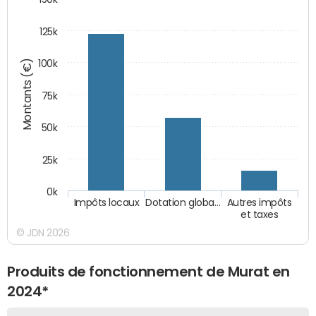
125k
Montants (€)
100k
75k
50k
25k
0k
Impôts locaux
Dotation globa…
Autres impôts
et taxes
© JDN 2026
Produits de fonctionnement de Murat en
2024*