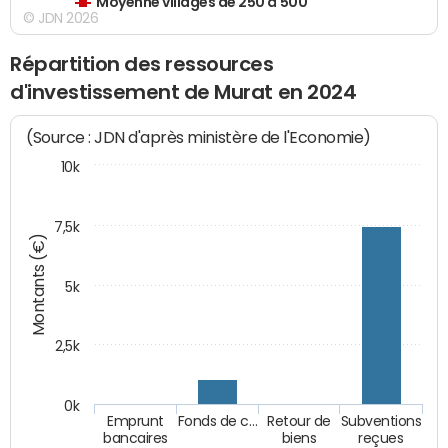
Moyenne villages de 250 à 500
© JDN 2026
Répartition des ressources
d'investissement de Murat en 2024
(Source : JDN d'après ministère de l'Economie)
10k
7,5k
Montants (€)
5k
2,5k
0k
Emprunt
Fonds de c…
Retour de
Subventions
bancaires
biens
reçues