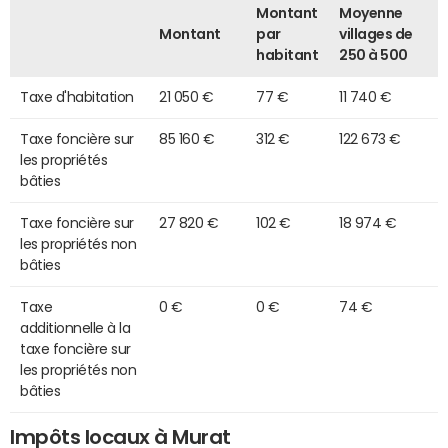
Montant
Moyenne
Montant
par
villages de
habitant
250 à 500
Taxe d'habitation
21 050 €
77 €
11 740 €
Taxe foncière sur
85 160 €
312 €
122 673 €
les propriétés
bâties
Taxe foncière sur
27 820 €
102 €
18 974 €
les propriétés non
bâties
Taxe
0 €
0 €
74 €
additionnelle à la
taxe foncière sur
les propriétés non
bâties
Impôts locaux à Murat