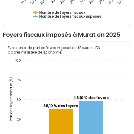
2009
2023
2017
2011
2025
2005
2019
2013
2007
2021
2015
Nombre de foyers fiscaux
Nombre de foyers fiscaux imposés
Foyers fiscaux imposés à Murat en 2025
Evolution de la part de foyers imposables (Source : JDN
d'après ministère de l'Economie)
100
Part des foyers fiscaux (%)
75
48,10 % des foyers
50
38,10 % des foyers
25