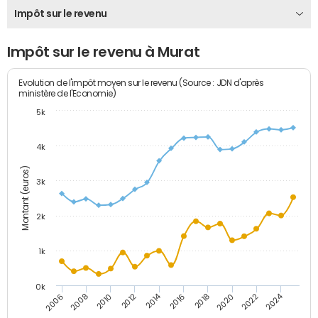
Impôt sur le revenu
Impôt sur le revenu à Murat
Evolution de l'impôt moyen sur le revenu (Source : JDN d'après
ministère de l'Economie)
5k
4k
Montant (euros)
3k
2k
1k
0k
2014
2024
2010
2020
2012
2022
2006
2016
2008
2018