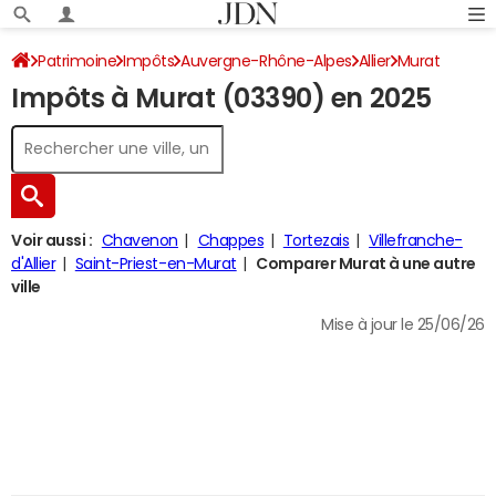
Patrimoine
Impôts
Auvergne-Rhône-Alpes
Allier
Murat
Impôts à Murat (03390) en 2025
Impôt sur le revenu
Voir aussi :
Chavenon
Chappes
Tortezais
Villefranche-
d'Allier
Saint-Priest-en-Murat
Comparer Murat à une autre
ville
Mise à jour le 25/06/26