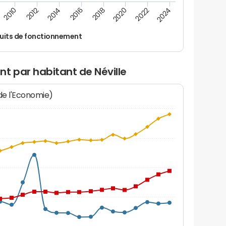
2022
2020
2018
2016
2014
2012
2010
2024
uits de fonctionnement
t par habitant de Néville
 de l'Economie)