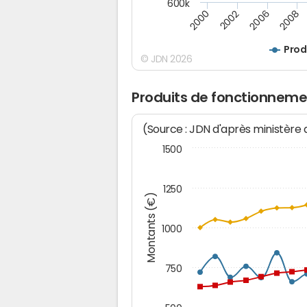
600k
2008
2006
2002
2000
Prod
© JDN 2026
Produits de fonctionnemen
(Source : JDN d'après ministère
1500
1250
Montants (€)
1000
750