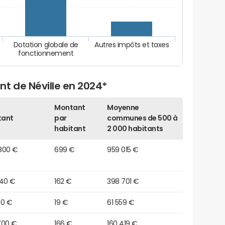
Dotation globale de
Autres impôts et taxes
fonctionnement
t de Néville en 2024*
Montant
Moyenne
tant
par
communes de 500 à
habitant
2 000 habitants
800 €
699 €
959 015 €
440 €
162 €
398 701 €
90 €
19 €
61 559 €
700 €
166 €
160 419 €