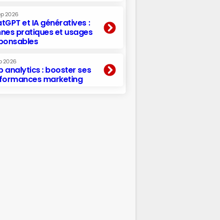
ep 2026
tGPT et IA génératives :
nes pratiques et usages
ponsables
p 2026
 analytics : booster ses
formances marketing