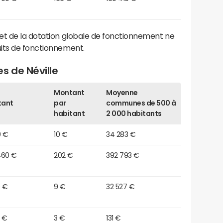
et de la dotation globale de fonctionnement ne
its de fonctionnement.
s de Néville
Montant
Moyenne
tant
par
communes de 500 à
habitant
2 000 habitants
0 €
10 €
34 283 €
460 €
202 €
392 793 €
0 €
9 €
32 527 €
0 €
3 €
131 €