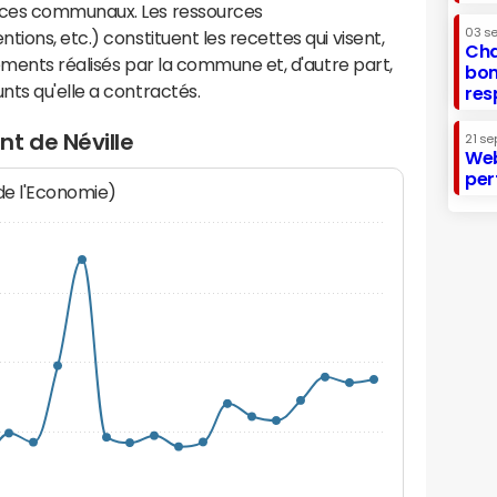
ices communaux. Les ressources
03 s
ions, etc.) constituent les recettes qui visent,
Cha
sements réalisés par la commune et, d'autre part,
bon
ts qu'elle a contractés.
res
t de Néville
21 se
Web
per
 de l'Economie)