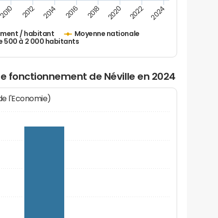
2010
2012
2014
2016
2018
2020
2022
2024
ement / habitant
Moyenne nationale
500 à 2 000 habitants
de fonctionnement de Néville en 2024
 de l'Economie)