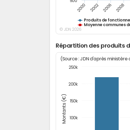
500
2000
2002
2006
2008
Produits de fonctionn
Moyenne communes de 
© JDN 2026
Répartition des produits 
(Source : JDN d'après ministère
250k
200k
Montants (€)
150k
100k