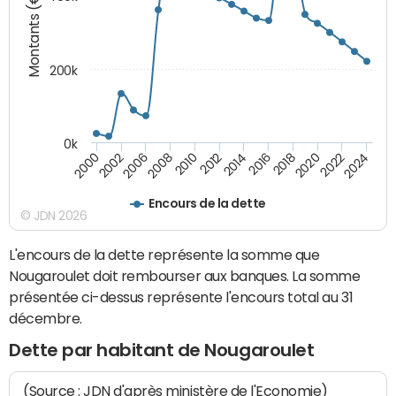
Montants (€)
200k
0k
2000
2022
2016
2010
2002
2024
2018
2012
2006
2020
2014
2008
Encours de la dette
© JDN 2026
L'encours de la dette représente la somme que
Nougaroulet doit rembourser aux banques. La somme
présentée ci-dessus représente l'encours total au 31
décembre.
Dette par habitant de Nougaroulet
(Source : JDN d'après ministère de l'Economie)