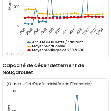
200
0
2020
2010
2016
2006
2022
2012
2000
2018
2008
2024
2014
2002
Annuité de la dette / habitant
Moyenne nationale
Moyenne villages de 250 à 500
© JDN 2026
Capacité de désendettement de
Nougaroulet
(Source : JDN d'après ministère de l'Economie)
30