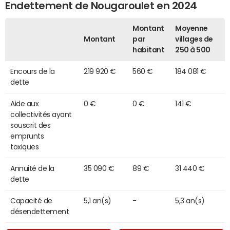
Endettement de Nougaroulet en 2024
Montant
Moyenne
Montant
par
villages de
habitant
250 à 500
Encours de la
219 920 €
560 €
184 081 €
dette
Aide aux
0 €
0 €
141 €
collectivités ayant
souscrit des
emprunts
toxiques
Annuité de la
35 090 €
89 €
31 440 €
dette
Capacité de
5,1 an(s)
-
5,3 an(s)
désendettement