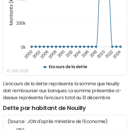
Montants (€)
200k
0k
2000
2022
2016
2010
2002
2024
2018
2012
2006
2020
2014
2008
Encours de la dette
© JDN 2026
L'encours de la dette représente la somme que Nouilly
doit rembourser aux banques. La somme présentée ci-
dessus représente l'encours total au 31 décembre.
Dette par habitant de Nouilly
(Source : JDN d'après ministère de l'Economie)
1250