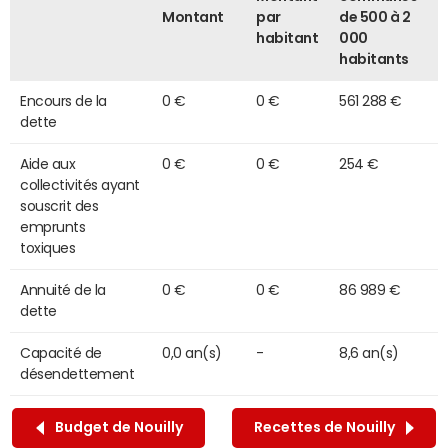
Montant
par
de 500 à 2
habitant
000
habitants
Encours de la
0 €
0 €
561 288 €
dette
Aide aux
0 €
0 €
254 €
collectivités ayant
souscrit des
emprunts
toxiques
Annuité de la
0 €
0 €
86 989 €
dette
Capacité de
0,0 an(s)
-
8,6 an(s)
désendettement
Budget de Nouilly
Recettes de Nouilly