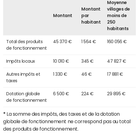
Moyenne
Montant
villages de
Montant
par
moins de
habitant
250
habitants
Total des produits
45 370 €
1 564 €
160 056 €
de fonctionnement
Impôts locaux
10 010 €
345 €
47 827 €
Autres impôts et
1 330 €
46 €
17 881 €
taxes
Dotation globale
6 500 €
224 €
29 895 €
de fonctionnement
*
La somme des impôts, des taxes et de la dotation
globale de fonctionnement ne correspond pas au total
des produits de fonctionnement.