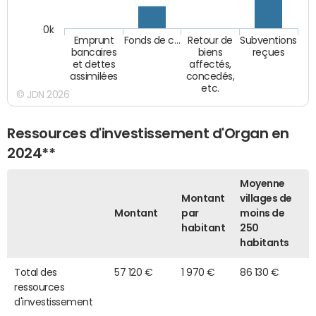
0k
Emprunt
Fonds de c…
Retour de
Subventions
bancaires
biens
reçues
et dettes
affectés,
assimilées
concedés,
etc.
© JDN 2026
Ressources d'investissement d'Organ en
2024**
Moyenne
Montant
villages de
Montant
par
moins de
habitant
250
habitants
Total des
57 120 €
1 970 €
86 130 €
ressources
d'investissement