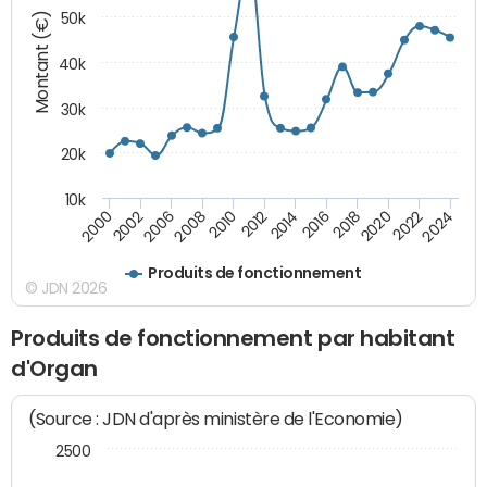
Montant (€)
50k
40k
30k
20k
10k
2020
2010
2016
2006
2022
2012
2000
2018
2008
2024
2014
2002
Produits de fonctionnement
© JDN 2026
Produits de fonctionnement par habitant
d'Organ
(Source : JDN d'après ministère de l'Economie)
2500