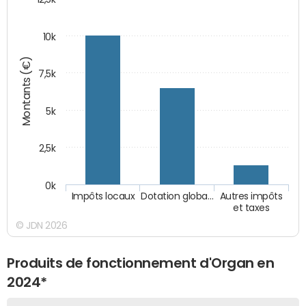
10k
Montants (€)
7,5k
5k
2,5k
0k
Impôts locaux
Dotation globa…
Autres impôts
et taxes
© JDN 2026
Produits de fonctionnement d'Organ en
2024*