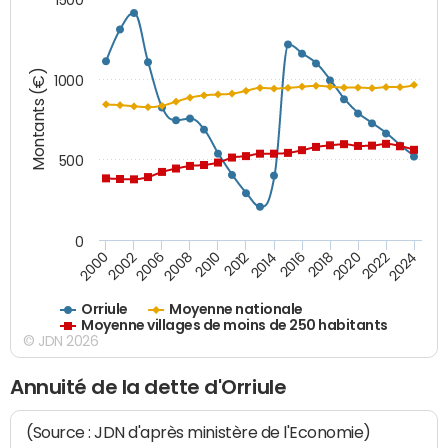
Montants (€)
1000
500
0
2018
2002
2022
2008
2012
2016
2000
2020
2006
2024
2010
2014
Orriule
Moyenne nationale
Moyenne villages de moins de 250 habitants
© JDN 2026
Annuité de la dette d'Orriule
(Source : JDN d'après ministère de l'Economie)