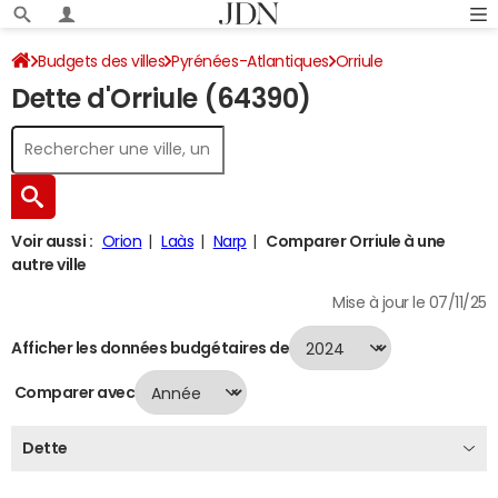
Budgets des villes
Pyrénées-Atlantiques
Orriule
Dette d'Orriule (64390)
Dette au 31/12/2024
Voir aussi :
Orion
Laàs
Narp
Comparer Orriule à une
autre ville
Mise à jour le 07/11/25
Afficher les données budgétaires de
Comparer avec
Dette