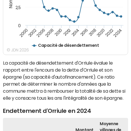
2,5
0
2016
2014
2012
2010
2008
2006
2002
2000
2024
2022
2020
2018
Capacité de désendettement
© JDN 2026
La capacité de désendettement d'Orriule évalue le
rapport entre l'encours de la dette d'Orriule et son
épargne (sa capacité d'autofinancement). Ce ratio
permet de déterminer le nombre d'années que la
commune mettra à rembourser la totalité de sa dette si
elle y consacre tous les ans l'intégralité de son épargne.
Endettement d'Orriule en 2024
Moyenne
Montant
villages de