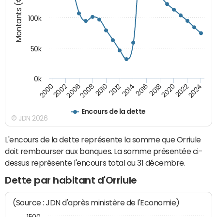
Montants (€)
100k
50k
0k
2008
2022
2002
2018
2014
2010
2024
2006
2020
2000
2016
2012
Encours de la dette
© JDN 2026
L'encours de la dette représente la somme que Orriule
doit rembourser aux banques. La somme présentée ci-
dessus représente l'encours total au 31 décembre.
Dette par habitant d'Orriule
(Source : JDN d'après ministère de l'Economie)
1500