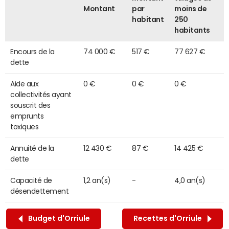
Montant
par
moins de
habitant
250
habitants
Encours de la
74 000 €
517 €
77 627 €
dette
Aide aux
0 €
0 €
0 €
collectivités ayant
souscrit des
emprunts
toxiques
Annuité de la
12 430 €
87 €
14 425 €
dette
Capacité de
1,2 an(s)
-
4,0 an(s)
désendettement
Budget d'Orriule
Recettes d'Orriule