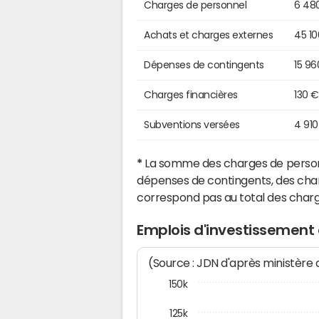
Charges de personnel
6 48
Achats et charges externes
45 1
Dépenses de contingents
15 96
Charges financières
130 €
Subventions versées
4 910
*
La somme des charges de personn
dépenses de contingents, des char
correspond pas au total des char
Emplois d'investissement
(Source : JDN d'après ministère
150k
125k