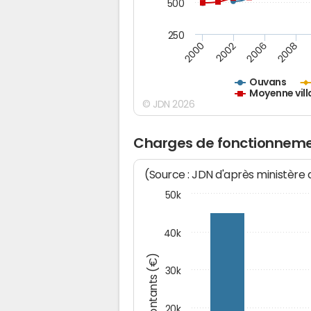
500
250
2000
2002
2006
2008
Ouvans
Moyenne vill
© JDN 2026
Charges de fonctionneme
(Source : JDN d'après ministère
50k
40k
Montants (€)
30k
20k