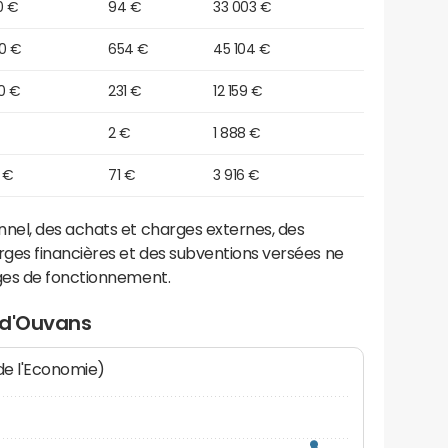
0 €
94 €
33 003 €
00 €
654 €
45 104 €
0 €
231 €
12 159 €
2 €
1 888 €
 €
71 €
3 916 €
el, des achats et charges externes, des
ges financières et des subventions versées ne
ges de fonctionnement.
 d'Ouvans
 de l'Economie)