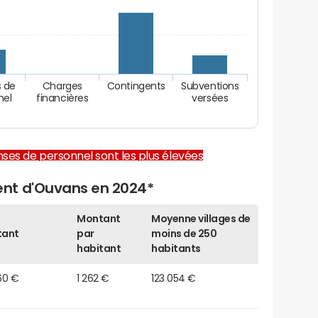
 de
Charges
Contingents
Subventions
nel
financières
versées
enses de personnel sont les plus élevées
nt d'Ouvans en 2024*
Montant
Moyenne villages de
tant
par
moins de 250
habitant
habitants
60 €
1 262 €
123 054 €