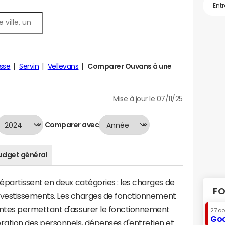
sse
Servin
Vellevans
Comparer Ouvans à une
Mise à jour le 07/11/25
Comparer avec
udget général
artissent en deux catégories : les charges de
FO
investissements. Les charges de fonctionnement
tes permettant d'assurer le fonctionnement
27 a
Goo
tion des personnels, dépenses d'entretien et