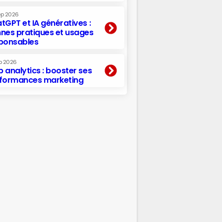
ep 2026
tGPT et IA génératives :
nes pratiques et usages
ponsables
p 2026
 analytics : booster ses
formances marketing