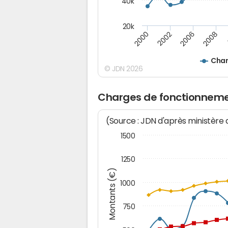
40k
20k
2008
2000
2002
2006
Char
© JDN 2026
Charges de fonctionneme
(Source : JDN d'après ministère
1500
1250
Montants (€)
1000
750