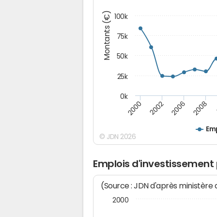
Montants (€)
100k
75k
50k
25k
0k
2008
2000
2002
2006
Emp
© JDN 2026
Emplois d'investissement
(Source : JDN d'après ministère
2000