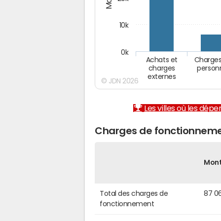
10k
0k
Achats et
Charges
charges
person
externes
© JDN 2026
Les villes où les dép
Charges de fonctionneme
Mon
Total des charges de
87 0
fonctionnement