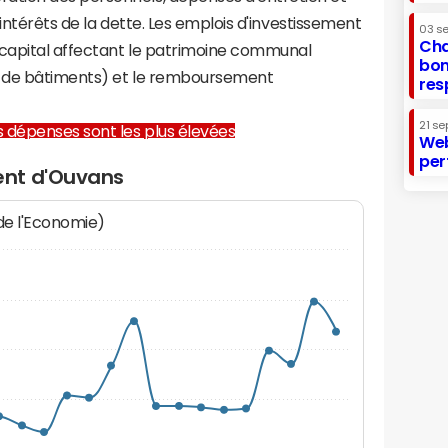
 intérêts de la dette. Les emplois d'investissement
03 s
Cha
capital affectant le patrimoine communal
bon
on de bâtiments) et le remboursement
res
21 se
les dépenses sont les plus élevées
Web
per
ent d'Ouvans
 de l'Economie)