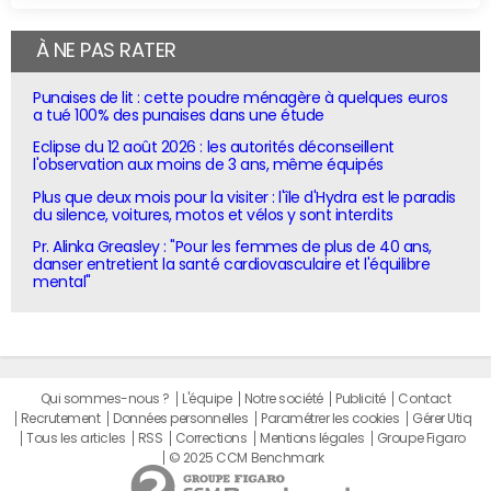
À NE PAS RATER
Punaises de lit : cette poudre ménagère à quelques euros
a tué 100% des punaises dans une étude
Eclipse du 12 août 2026 : les autorités déconseillent
l'observation aux moins de 3 ans, même équipés
Plus que deux mois pour la visiter : l'île d'Hydra est le paradis
du silence, voitures, motos et vélos y sont interdits
Pr. Alinka Greasley : "Pour les femmes de plus de 40 ans,
danser entretient la santé cardiovasculaire et l'équilibre
mental"
Qui sommes-nous ?
L'équipe
Notre société
Publicité
Contact
Recrutement
Données personnelles
Paramétrer les cookies
Gérer Utiq
Tous les articles
RSS
Corrections
Mentions légales
Groupe Figaro
© 2025 CCM Benchmark