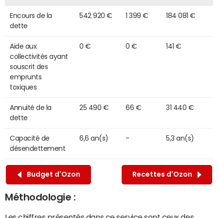
Encours de la
542 920 €
1 399 €
184 081 €
dette
Aide aux
0 €
0 €
141 €
collectivités ayant
souscrit des
emprunts
toxiques
Annuité de la
25 490 €
66 €
31 440 €
dette
Capacité de
6,6 an(s)
-
5,3 an(s)
désendettement
Budget d'Ozon
Recettes d'Ozon
Méthodologie :
Les chiffres présentés dans ce service sont ceux des