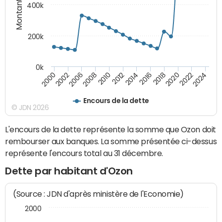
Montants (€)
400k
200k
0k
2000
2022
2016
2010
2002
2024
2018
2012
2006
2020
2014
2008
Encours de la dette
© JDN 2026
L'encours de la dette représente la somme que Ozon doit
rembourser aux banques. La somme présentée ci-dessus
représente l'encours total au 31 décembre.
Dette par habitant d'Ozon
(Source : JDN d'après ministère de l'Economie)
2000