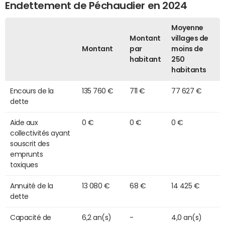
Endettement de Péchaudier en 2024
Moyenne
Montant
villages de
Montant
par
moins de
habitant
250
habitants
Encours de la
135 760 €
711 €
77 627 €
dette
Aide aux
0 €
0 €
0 €
collectivités ayant
souscrit des
emprunts
toxiques
Annuité de la
13 080 €
68 €
14 425 €
dette
Capacité de
6,2 an(s)
-
4,0 an(s)