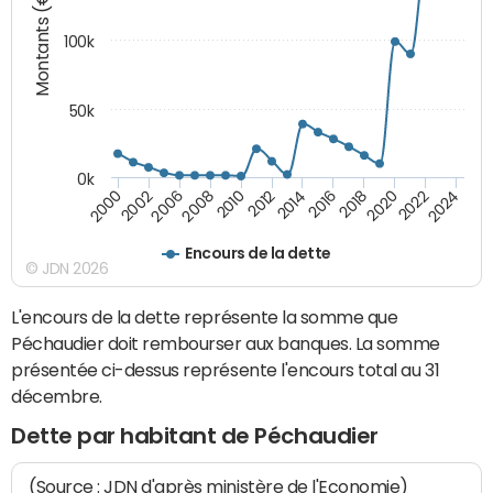
Montants (€)
100k
50k
0k
2008
2022
2002
2018
2014
2010
2024
2006
2020
2000
2016
2012
Encours de la dette
© JDN 2026
L'encours de la dette représente la somme que
Péchaudier doit rembourser aux banques. La somme
présentée ci-dessus représente l'encours total au 31
décembre.
Dette par habitant de Péchaudier
(Source : JDN d'après ministère de l'Economie)