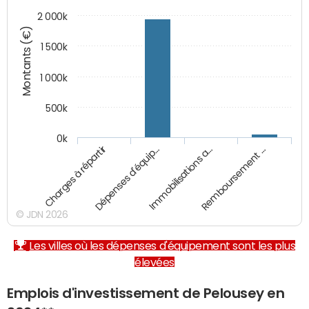
2 000k
Montants (€)
1 500k
1 000k
500k
0k
Charges à répartir
Dépenses d'équip…
Immobilisations a…
Remboursement …
© JDN 2026
Les villes où les dépenses d'équipement sont les plus
élevées
Emplois d'investissement de Pelousey en