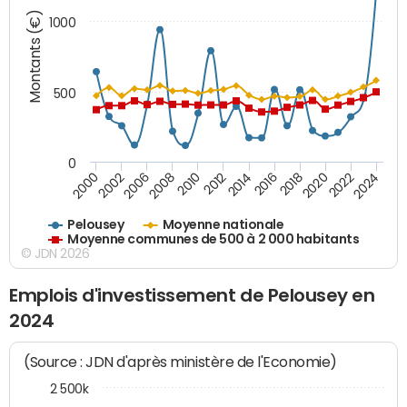
Montants (€)
1000
500
0
2018
2002
2022
2008
2012
2016
2000
2020
2006
2024
2010
2014
Pelousey
Moyenne nationale
Moyenne communes de 500 à 2 000 habitants
© JDN 2026
Emplois d'investissement de Pelousey en
2024
(Source : JDN d'après ministère de l'Economie)
2 500k