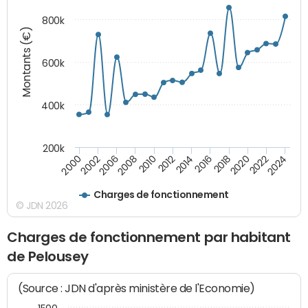
800k
Montants (€)
600k
400k
200k
2016
2014
2012
2010
2008
2006
2002
2000
2024
2022
2020
2018
Charges de fonctionnement
© JDN 2026
Charges de fonctionnement par habitant
de Pelousey
(Source : JDN d'après ministère de l'Economie)