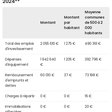
2024**
Moyenne
Montant
communes
Montant
par
de 500 à 2
habitant
000
habitants
Total des emplois
2 055 610 €
1 275 €
490 361 €
d'investissement
Dépenses
1 942 640
1 205 €
392 796 €
d'équipement
€
Remboursement
60 010 €
37 €
73 198 €
d'emprunts et
dettes
Charges à répartir
0 €
0 €
16 €
Immobilisations
0 €
0 €
20 €
affectées,