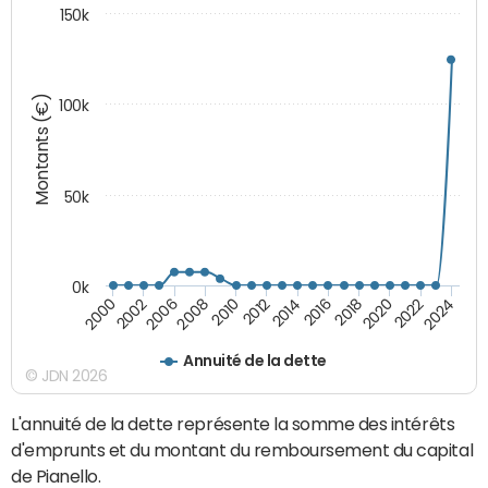
150k
Montants (€)
100k
50k
0k
2024
2002
2010
2016
2022
2000
2008
2014
2020
2006
2012
2018
Annuité de la dette
© JDN 2026
L'annuité de la dette représente la somme des intérêts
d'emprunts et du montant du remboursement du capital
de Pianello.