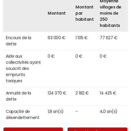
Moyenne
Montant
villages de
Montant
par
moins de
habitant
250
habitants
Encours de la
63 000 €
1 105 €
77 627 €
dette
Aide aux
0 €
0 €
0 €
collectivités ayant
souscrit des
emprunts
toxiques
Annuité de la
124 370 €
2 182 €
14 425 €
dette
Capacité de
1,8 an(s)
-
4,0 an(s)
désendettement