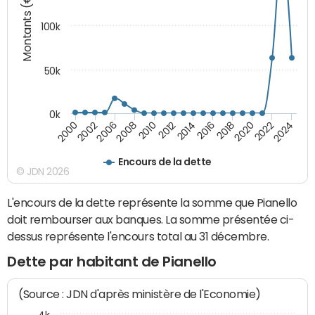
Montants (€)
100k
50k
0k
2008
2022
2002
2018
2014
2010
2024
2006
2020
2000
2016
2012
Encours de la dette
© JDN 2026
L'encours de la dette représente la somme que Pianello
doit rembourser aux banques. La somme présentée ci-
dessus représente l'encours total au 31 décembre.
Dette par habitant de Pianello
(Source : JDN d'après ministère de l'Economie)
4k