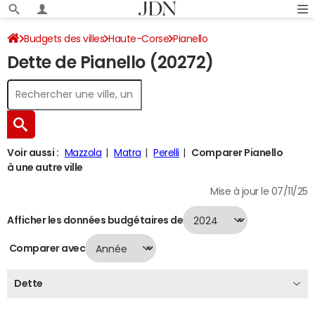
Budgets des villes
Haute-Corse
Pianello
Dette de Pianello (20272)
Dette au 31/12/2024
Voir aussi :
Mazzola
Matra
Perelli
Comparer Pianello
à une autre ville
Mise à jour le 07/11/25
Afficher les données budgétaires de
Comparer avec
Dette