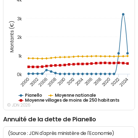
3k
Montants (€)
2k
1k
0k
2016
2014
2012
2010
2008
2006
2002
2000
2024
2022
2020
2018
Pianello
Moyenne nationale
Moyenne villages de moins de 250 habitants
© JDN 2026
Annuité de la dette de Pianello
(Source : JDN d'après ministère de l'Economie)