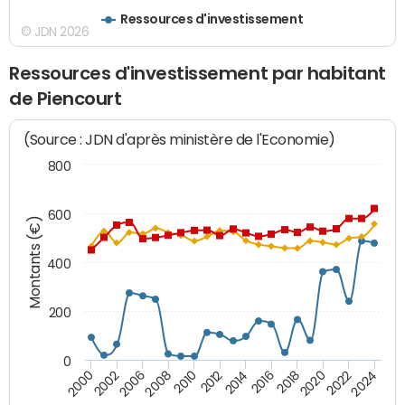
Ressources d'investissement
© JDN 2026
Ressources d'investissement par habitant
de Piencourt
(Source : JDN d'après ministère de l'Economie)
800
600
Montants (€)
400
200
0
2020
2010
2016
2006
2022
2012
2000
2018
2008
2024
2002
2014