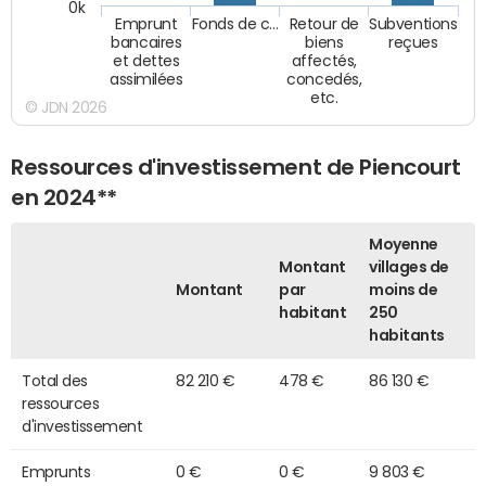
0k
Emprunt
Fonds de c…
Retour de
Subventions
bancaires
biens
reçues
et dettes
affectés,
assimilées
concedés,
etc.
© JDN 2026
Ressources d'investissement de Piencourt
en 2024**
Moyenne
Montant
villages de
Montant
par
moins de
habitant
250
habitants
Total des
82 210 €
478 €
86 130 €
ressources
d'investissement
Emprunts
0 €
0 €
9 803 €