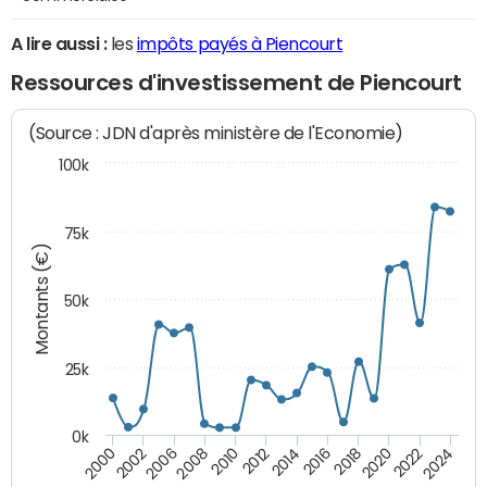
A lire aussi :
les
impôts payés à Piencourt
Ressources d'investissement de Piencourt
(Source : JDN d'après ministère de l'Economie)
100k
75k
Montants (€)
50k
25k
0k
2024
2002
2010
2016
2022
2000
2008
2014
2020
2006
2012
2018