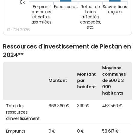
0k
Emprunt
Fonds de c…
Retour de
Subventions
bancaires
biens
reçues
et dettes
affectés,
assimilées
concedés,
etc.
© JDN 2026
Ressources d'investissement de Plestan en
2024**
Moyenne
Montant
communes
Montant
par
de 500 à 2
habitant
000
habitants
Total des
666 360 €
399 €
453 560 €
ressources
d'investissement
Emprunts
0 €
0 €
58 617 €