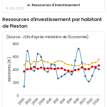
Ressources d'investissement
© JDN 2026
Ressources d'investissement par habitant
de Plestan
(Source : JDN d'après ministère de l'Economie)
800
600
Montants (€)
400
200
0
2020
2010
2016
2006
2022
2012
2000
2018
2008
2024
2002
2014