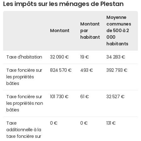
Les impôts sur les ménages de Plestan
Moyenne
Montant
communes
Montant
par
de 500 à 2
habitant
000
habitants
Taxe d'habitation
32 090 €
19 €
34 283 €
Taxe foncière sur
824 570 €
493 €
392 793 €
les propriétés
bâties
Taxe foncière sur
101 730 €
61 €
32 527 €
les propriétés non
bâties
Taxe
0 €
0 €
131 €
additionnelle à la
taxe foncière sur