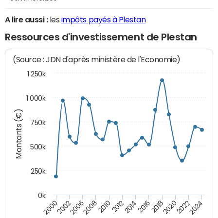
A lire aussi :
les
impôts payés à Plestan
Ressources d'investissement de Plestan
(Source : JDN d'après ministère de l'Economie)
1 250k
1 000k
Montants (€)
750k
500k
250k
0k
2016
2014
2012
2010
2008
2006
2002
2000
2024
2022
2020
2018