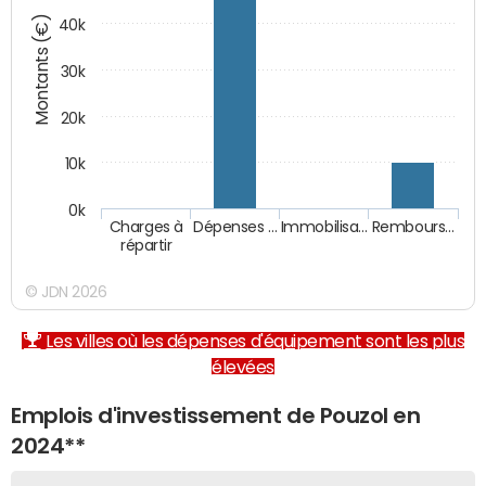
Montants (€)
40k
30k
20k
10k
0k
Charges à
Dépenses …
Immobilisa…
Rembours…
répartir
© JDN 2026
Les villes où les dépenses d'équipement sont les plus
élevées
Emplois d'investissement de Pouzol en
2024**