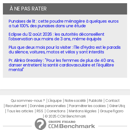
À NE PAS RATER
Punaises de lit : cette poudre ménagère à quelques euros
a tué 100% des punaises dans une étude
Eclipse du 12 août 2026 : les autorités déconseillent
l'observation aux moins de 3 ans, même équipés
Plus que deux mois pour la visiter : l'île d'Hydra est le paradis
du silence, voitures, motos et vélos y sont interdits
Pr. Alinka Greasley : "Pour les femmes de plus de 40 ans,
danser entretient la santé cardiovasculaire et l'équilibre
mental"
Qui sommes-nous ?
L'équipe
Notre société
Publicité
Contact
Recrutement
Données personnelles
Paramétrer les cookies
Gérer Utiq
Tous les articles
RSS
Corrections
Mentions légales
Groupe Figaro
© 2025 CCM Benchmark