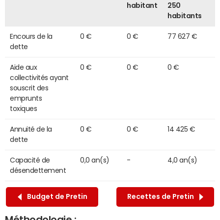
habitant
250
habitants
Encours de la
0 €
0 €
77 627 €
dette
Aide aux
0 €
0 €
0 €
collectivités ayant
souscrit des
emprunts
toxiques
Annuité de la
0 €
0 €
14 425 €
dette
Capacité de
0,0 an(s)
-
4,0 an(s)
désendettement
Budget de Pretin
Recettes de Pretin
Méthodologie :