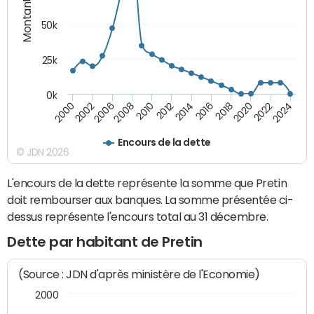
Montants (€)
50k
25k
0k
2024
2002
2010
2016
2022
2000
2008
2014
2020
2006
2012
2018
Encours de la dette
© JDN 2026
L'encours de la dette représente la somme que Pretin
doit rembourser aux banques. La somme présentée ci-
dessus représente l'encours total au 31 décembre.
Dette par habitant de Pretin
(Source : JDN d'après ministère de l'Economie)
2000