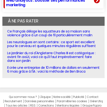
Web analytics : booster ses performances
marketing
À NE PAS RATER
Ce Français déloge les squatteurs de sa maison sans
violence grâce à un coup de fil particulièrement malin
Les neurologues en sont certains : ce sport est excellent
pour le cerveau et quelques minutes régulières suffisent
Le jardinier du roi d'Angleterre Charles III est catégorique :
avant fin août, voici ce qu'il faut impérativement faire
dans son jardin
Il crée une entreprise de 10 millions de dollars en seulement
6 mois grâce à l'IA : voici la méthode de Ben Broca
Qui sommes-nous ?
L'équipe
Notre société
Publicité
Contact
Recrutement
Données personnelles
Paramétrer les cookies
Gérer Utiq
Tous les articles
RSS
Corrections
Mentions légales
Groupe Figaro