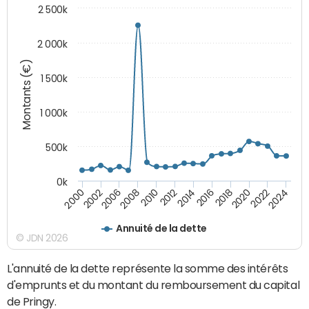
2 500k
2 000k
Montants (€)
1 500k
1 000k
500k
0k
2014
2008
2000
2024
2018
2012
2006
2022
2016
2010
2002
2020
Annuité de la dette
© JDN 2026
L'annuité de la dette représente la somme des intérêts
d'emprunts et du montant du remboursement du capital
de Pringy.