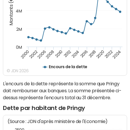
Montants (€)
4M
2M
0M
2010
2012
2014
2016
2018
2020
2022
2024
2000
2002
2006
2008
Encours de la dette
© JDN 2026
L'encours de la dette représente la somme que Pringy
doit rembourser aux banques. La somme présentée ci-
dessus représente l'encours total au 31 décembre.
Dette par habitant de Pringy
(Source : JDN d'après ministère de l'Economie)
2500