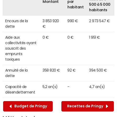
Montant
par
500 à 5 000
habitant
habitants
Encours de la
3 853 920
990 €
2 973 547 €
dette
€
Aide aux
0 €
0 €
1 951 €
collectivités ayant
souscrit des
emprunts
toxiques
Annuité de la
358 820 €
92 €
394 500 €
dette
Capacité de
5,2 an(s)
-
4,7 an(s)
désendettement
Budget de Pringy
Recettes de Pringy