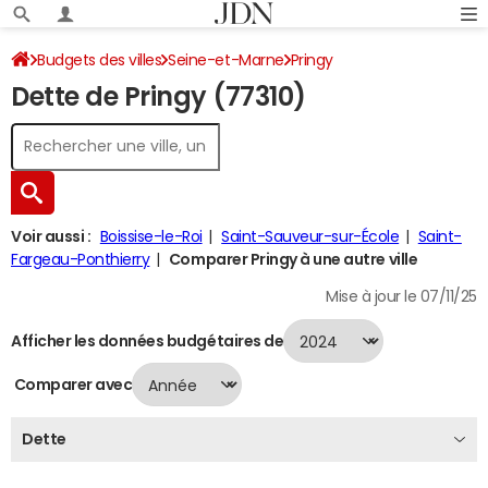
Budgets des villes
Seine-et-Marne
Pringy
Dette de Pringy (77310)
Dette au 31/12/2024
Voir aussi :
Boissise-le-Roi
Saint-Sauveur-sur-École
Saint-
Fargeau-Ponthierry
Comparer Pringy à une autre ville
Mise à jour le 07/11/25
Afficher les données budgétaires de
Comparer avec
Dette