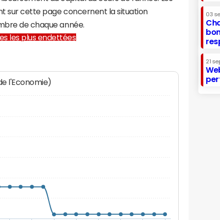
t sur cette page concernent la situation
03 s
Cha
cembre de chaque année.
bon
lles les plus endettées
res
21 se
Web
per
 de l'Economie)