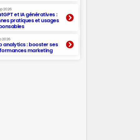
ep 2026
tGPT et IA génératives :
nes pratiques et usages
ponsables
p 2026
 analytics : booster ses
formances marketing