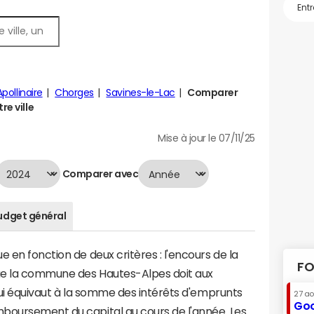
pollinaire
Chorges
Savines-le-Lac
Comparer
re ville
Mise à jour le 07/11/25
Comparer avec
udget général
 en fonction de deux critères : l'encours de la
FO
ue la commune des Hautes-Alpes doit aux
 qui équivaut à la somme des intérêts d'emprunts
27 a
Goo
boursement du capital au cours de l'année. Les