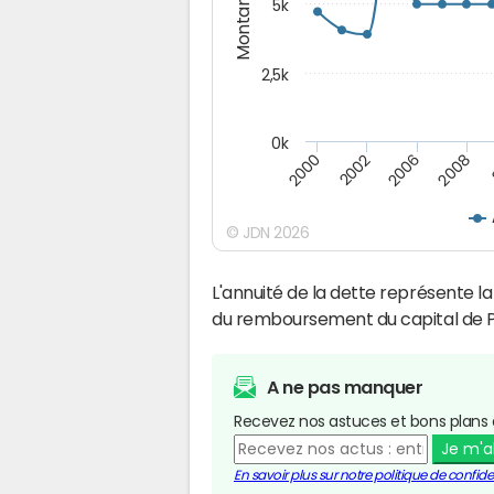
Montants (€)
5k
2,5k
0k
2000
2008
2002
2006
© JDN 2026
L'annuité de la dette représente 
du remboursement du capital de P
A ne pas manquer
Recevez nos astuces et bons plans 
Je m'
En savoir plus sur notre politique de confiden