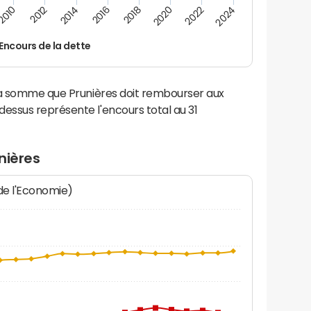
2016
2014
2012
2010
2024
2022
2020
2018
Encours de la dette
la somme que Prunières doit rembourser aux
ssus représente l'encours total au 31
nières
 de l'Economie)