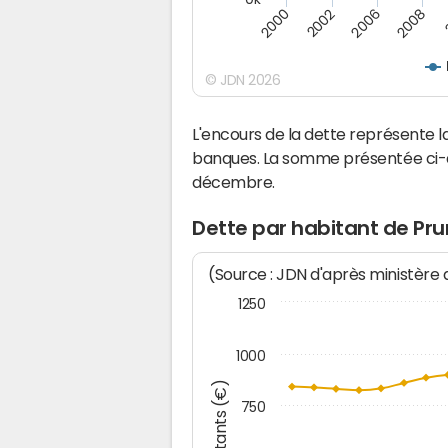
2008
2006
2002
2000
© JDN 2026
L'encours de la dette représente 
banques. La somme présentée ci-de
décembre.
Dette par habitant de Pru
(Source : JDN d'après ministère
1250
1000
Montants (€)
750