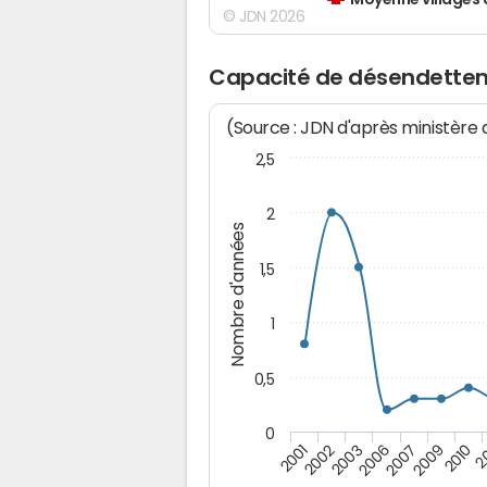
Moyenne villages 
© JDN 2026
Capacité de désendettem
(Source : JDN d'après ministère
2,5
2
Nombre d'années
1,5
1
0,5
0
2003
2006
2007
2009
2010
2
2001
2002