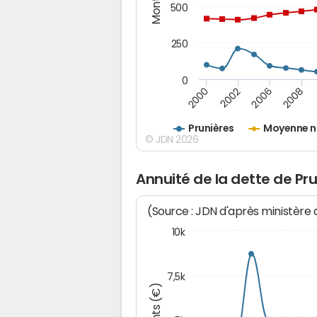
500
250
0
2000
2002
2006
2008
Prunières
Moyenne n
© JDN 2026
Annuité de la dette de Pr
(Source : JDN d'après ministère
10k
7,5k