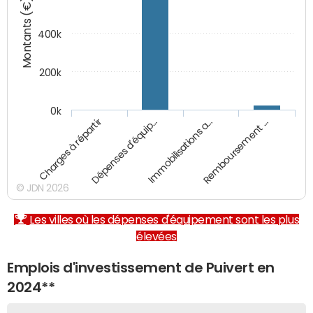
Montants (€)
400k
200k
0k
Charges à répartir
Dépenses d'équip…
Immobilisations a…
Remboursement …
© JDN 2026
Les villes où les dépenses d'équipement sont les plus
élevées
Emplois d'investissement de Puivert en
2024**