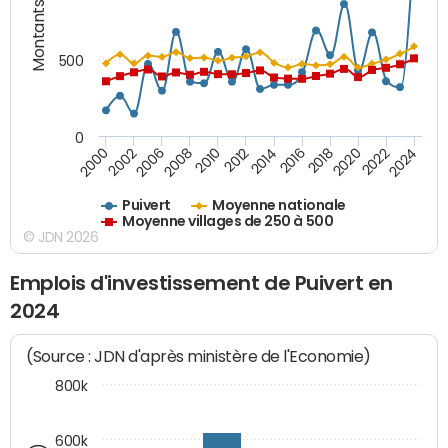
Montants (€)
500
0
2018
2002
2022
2008
2012
2016
2000
2020
2006
2024
2010
2014
Puivert
Moyenne nationale
Moyenne villages de 250 à 500
© JDN 2026
Emplois d'investissement de Puivert en
2024
(Source : JDN d'après ministère de l'Economie)
800k
600k