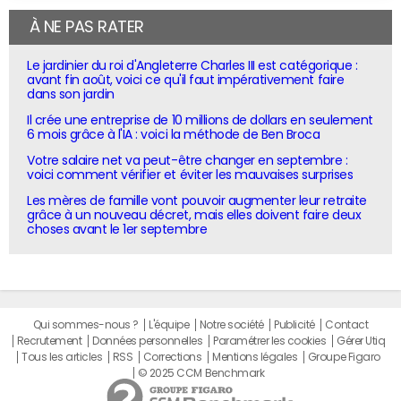
À NE PAS RATER
Le jardinier du roi d'Angleterre Charles III est catégorique :
avant fin août, voici ce qu'il faut impérativement faire
dans son jardin
Il crée une entreprise de 10 millions de dollars en seulement
6 mois grâce à l'IA : voici la méthode de Ben Broca
Votre salaire net va peut-être changer en septembre :
voici comment vérifier et éviter les mauvaises surprises
Les mères de famille vont pouvoir augmenter leur retraite
grâce à un nouveau décret, mais elles doivent faire deux
choses avant le 1er septembre
Qui sommes-nous ?
L'équipe
Notre société
Publicité
Contact
Recrutement
Données personnelles
Paramétrer les cookies
Gérer Utiq
Tous les articles
RSS
Corrections
Mentions légales
Groupe Figaro
© 2025 CCM Benchmark