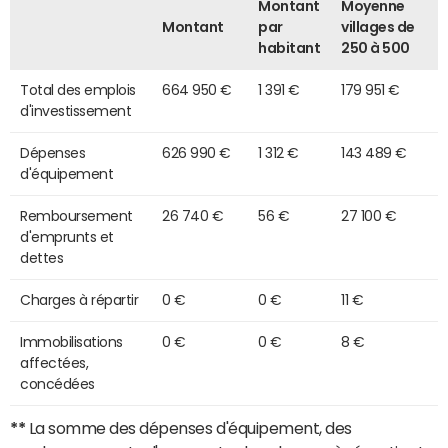
Montant
Moyenne
Montant
par
villages de
habitant
250 à 500
Total des emplois
664 950 €
1 391 €
179 951 €
d'investissement
Dépenses
626 990 €
1 312 €
143 489 €
d'équipement
Remboursement
26 740 €
56 €
27 100 €
d'emprunts et
dettes
Charges à répartir
0 €
0 €
11 €
Immobilisations
0 €
0 €
8 €
affectées,
concédées
**
La somme des dépenses d'équipement, des