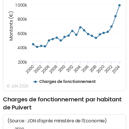
1 000k
Montants (€)
800k
600k
400k
200k
2016
2014
2012
2010
2008
2006
2002
2000
2024
2022
2020
2018
Charges de fonctionnement
© JDN 2026
Charges de fonctionnement par habitant
de Puivert
(Source : JDN d'après ministère de l'Economie)