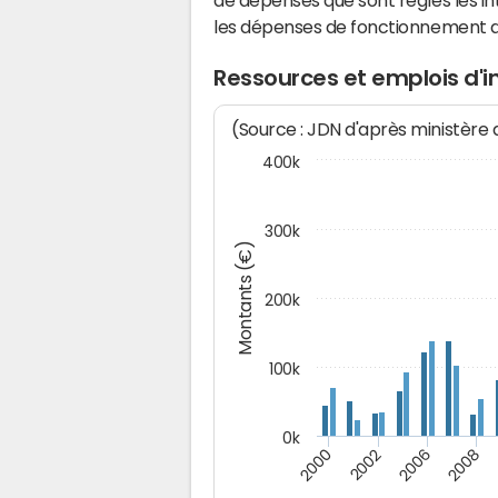
de dépenses que sont réglés les in
les dépenses de fonctionnement 
Ressources et emplois d'
(Source : JDN d'après ministère
400k
300k
Montants (€)
200k
100k
0k
2000
2008
2006
2002