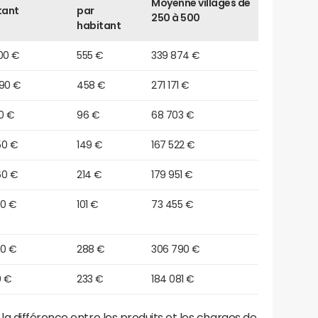
Moyenne villages de
tant
par
250 à 500
habitant
00 €
555 €
339 874 €
690 €
458 €
271 171 €
0 €
96 €
68 703 €
50 €
149 €
167 522 €
60 €
214 €
179 951 €
20 €
101 €
73 455 €
90 €
288 €
306 790 €
0 €
233 €
184 081 €
a différence entre les produits et les charges de