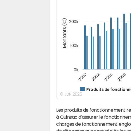
Montants (€)
200k
100k
0k
2008
2006
2002
2000
Produits de fonction
© JDN 2026
Les produits de fonctionnement r
à Quinsac d'assurer le fonctionn
charges de fonctionnement englobe