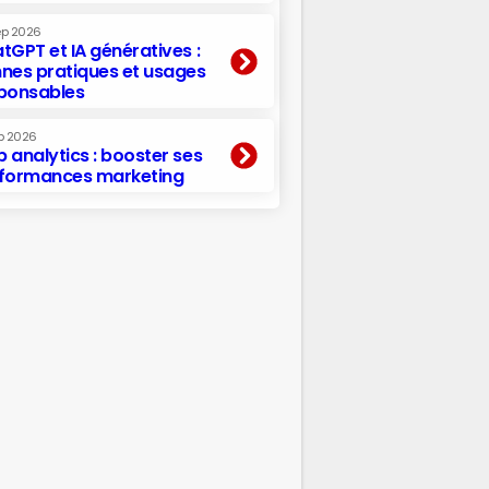
ep 2026
tGPT et IA génératives :
nes pratiques et usages
ponsables
p 2026
 analytics : booster ses
formances marketing