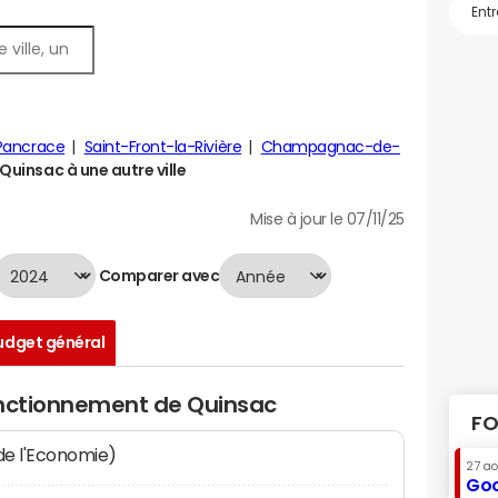
Pancrace
Saint-Front-la-Rivière
Champagnac-de-
uinsac à une autre ville
Mise à jour le 07/11/25
Comparer avec
udget général
onctionnement de Quinsac
FO
 de l'Economie)
27 a
Goo