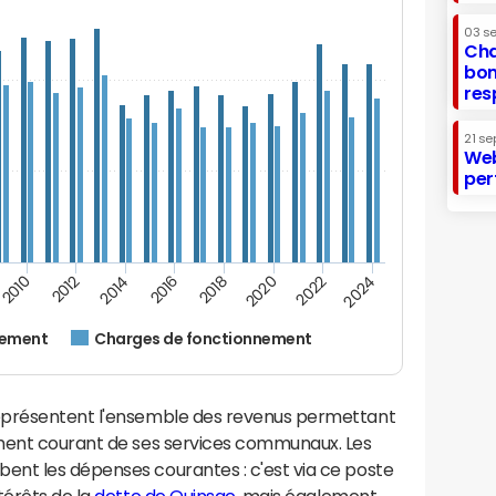
03 s
Cha
bon
res
21 se
Web
per
2024
2022
2020
2018
2016
2014
2012
2010
nement
Charges de fonctionnement
eprésentent l'ensemble des revenus permettant
ement courant de ses services communaux. Les
nt les dépenses courantes : c'est via ce poste