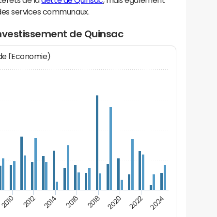
térêts de la
dette de Quinsac
, mais également
des services communaux.
investissement de Quinsac
 de l'Economie)
2014
2024
2012
2022
2010
2020
2018
2016